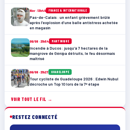
Hier · 13h46
FRANCE & INTERNATIONALE
Pas-de-Calais : un enfant grièvement brûlé
après l’explosion d’une balle antistress achetée
en magasin
06/08 · 21h54
MARTINIQUE
Incendie à Ducos : jusqu’à 7 hectares de la
mangrove de Génipa détruits, le feu désormais
maîtrisé
06/08 · 21h27
GUADELOUPE
Tour cycliste de Guadeloupe 2026 : Edwin Nubul
décroche un Top 10 lors de la 7ᵉ étape
VOIR TOUT LE FIL →
RESTEZ CONNECTÉ