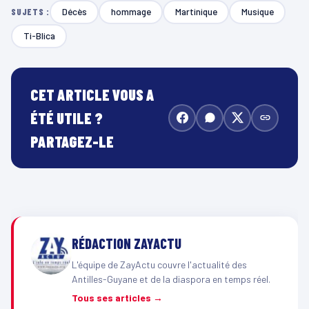
Décès
hommage
Martinique
Musique
SUJETS :
Ti-Blica
CET ARTICLE VOUS A
ÉTÉ UTILE ?
PARTAGEZ-LE
RÉDACTION ZAYACTU
L'équipe de ZayActu couvre l'actualité des
Antilles-Guyane et de la diaspora en temps réel.
Tous ses articles →