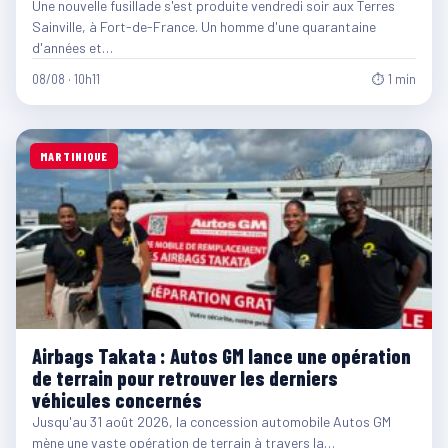
Une nouvelle fusillade s'est produite vendredi soir aux Terres
Sainville, à Fort-de-France. Un homme d'une quarantaine
d'années et…
08/08 · 10h11
⏱ 1 min
MARTINIQUE
Airbags Takata : Autos GM lance une opération
de terrain pour retrouver les derniers
véhicules concernés
Jusqu'au 31 août 2026, la concession automobile Autos GM
mène une vaste opération de terrain à travers la…