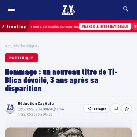
🔍
ver les derniers véhicules concernés
⚡ Breaking
Hier · 13
FRANCE & INTERNATIONALE
Accueil
›
Martinique
›
MARTINIQUE
Hommage : un nouveau titre de Ti-
Blica dévoilé, 3 ans après sa
disparition
Rédaction ZayActu
Partager
22/12/2020 à 09h51
·
⏱ 1 min
·
22/12/2020 à 05h52