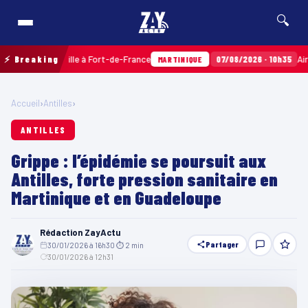
🔍
res Sainville à Fort-de-France
⚡ Breaking
07/08/2026 · 10h35
Airbags Ta
MARTINIQUE
Accueil
›
Antilles
›
ANTILLES
Grippe : l’épidémie se poursuit aux
Antilles, forte pression sanitaire en
Martinique et en Guadeloupe
Rédaction ZayActu
Partager
30/01/2026 à 16h30
·
⏱ 2 min
·
30/01/2026 à 12h31