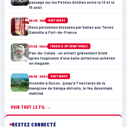
passage sur les Petites Antilles entre le 13 et le
15 août
08/08 · 10h11
MARTINIQUE
Deux personnes blessées par balles aux Terres
Sainville à Fort-de-France
07/08 · 13h46
FRANCE & INTERNATIONALE
Pas-de-Calais : un enfant grièvement brûlé
après l’explosion d’une balle antistress achetée
en magasin
06/08 · 21h54
MARTINIQUE
Incendie à Ducos : jusqu’à 7 hectares de la
mangrove de Génipa détruits, le feu désormais
maîtrisé
VOIR TOUT LE FIL →
RESTEZ CONNECTÉ