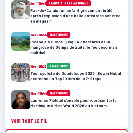
Auj. · 13h46
FRANCE & INTERNATIONALE
Pas-de-Calais : un enfant grièvement brûlé
après l’explosion d’une balle antistress achetée
en magasin
Hier · 21h54
MARTINIQUE
Incendie à Ducos : jusqu’à 7 hectares de la
mangrove de Génipa détruits, le feu désormais
maîtrisé
Hier · 21h27
GUADELOUPE
Tour cycliste de Guadeloupe 2026 : Edwin Nubul
décroche un Top 10 lors de la 7ᵉ étape
Hier · 13h48
MARTINIQUE
Laurence Fibleuil s’envole pour représenter la
Martinique à Miss World 2026 au Vietnam
VOIR TOUT LE FIL →