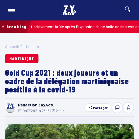
🔍
 un enfant grièvement brûlé après l’explosion d’une balle antistress achetée
⚡ Breaking
Accueil
›
Martinique
›
MARTINIQUE
Gold Cup 2021 : deux joueurs et un
cadre de la délégation martiniquaise
positifs à la covid-19
Rédaction ZayActu
Partager
10/07/2021 à 23h54
·
⏱ 2 min