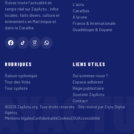
Suivez toute l'actualité en
L'actu
temps réel sur ZayActu : infos
Caraïbes
locales, faits divers, culture et
À la une
événements en Martinique et
France & Internationale
dans la Caraïbe.
Guadeloupe & Guyane
RUBRIQUES
LIENS UTILES
Saison cyclonique
Qui sommes-nous ?
Tour des Yoles
Espace adhérent
AYACT
Tour cycliste
Régie publicitaire
Soutenir ZayActu
Contact
©2026 ZayActu.org. Tous droits réservés. · Site réalisé par
Enjoy Digital
Agency
Mentions légales
Confidentialité
Cookies
CGU
Accessibilité