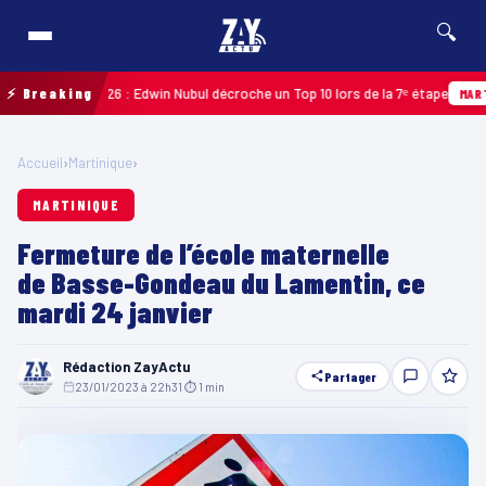
🔍
adeloupe 2026 : Edwin Nubul décroche un Top 10 lors de la 7ᵉ étape
⚡ Breaking
MARTINIQ
Accueil
›
Martinique
›
MARTINIQUE
Fermeture de l’école maternelle
de Basse-Gondeau du Lamentin, ce
mardi 24 janvier
Rédaction ZayActu
Partager
23/01/2023 à 22h31
·
⏱ 1 min