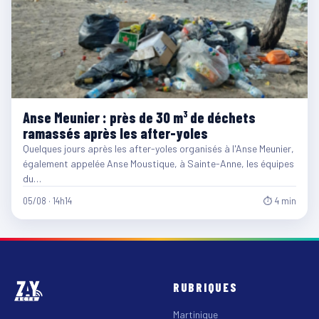
Anse Meunier : près de 30 m³ de déchets
ramassés après les after-yoles
Quelques jours après les after-yoles organisés à l'Anse Meunier,
également appelée Anse Moustique, à Sainte-Anne, les équipes
du…
05/08 · 14h14
⏱ 4 min
RUBRIQUES
Martinique