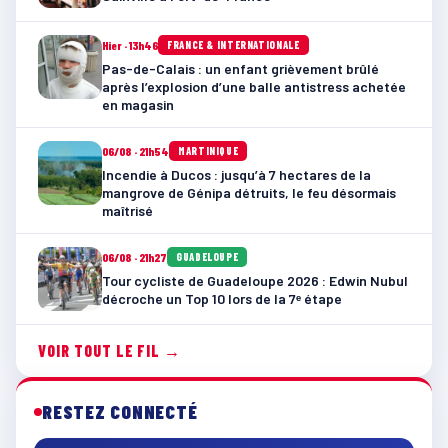
Hier · 13h46
FRANCE & INTERNATIONALE
Pas-de-Calais : un enfant grièvement brûlé
après l’explosion d’une balle antistress achetée
en magasin
06/08 · 21h54
MARTINIQUE
Incendie à Ducos : jusqu’à 7 hectares de la
mangrove de Génipa détruits, le feu désormais
maîtrisé
06/08 · 21h27
GUADELOUPE
Tour cycliste de Guadeloupe 2026 : Edwin Nubul
décroche un Top 10 lors de la 7ᵉ étape
VOIR TOUT LE FIL →
RESTEZ CONNECTÉ