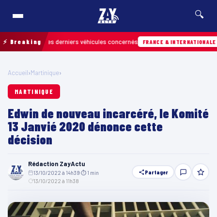
🔍
etrouver les derniers véhicules concernés
⚡ Breaking
Hier
FRANCE & INTERNATIONALE
Accueil
›
Martinique
›
MARTINIQUE
Edwin de nouveau incarcéré, le Komité
13 Janvié 2020 dénonce cette
décision
Rédaction ZayActu
Partager
13/10/2022 à 14h39
·
⏱ 1 min
·
13/10/2022 à 11h38