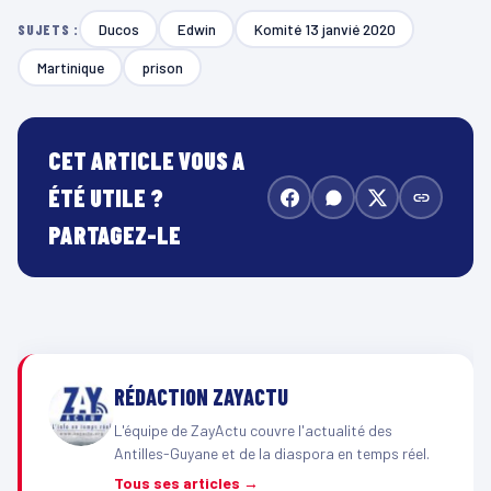
Ducos
Edwin
Komité 13 janvié 2020
SUJETS :
Martinique
prison
CET ARTICLE VOUS A
ÉTÉ UTILE ?
PARTAGEZ-LE
RÉDACTION ZAYACTU
L'équipe de ZayActu couvre l'actualité des
Antilles-Guyane et de la diaspora en temps réel.
Tous ses articles →