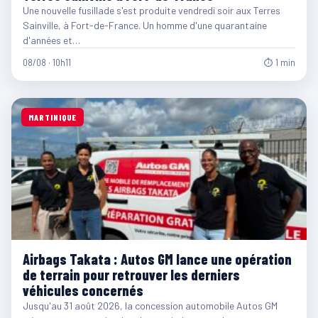
Une nouvelle fusillade s'est produite vendredi soir aux Terres
Sainville, à Fort-de-France. Un homme d'une quarantaine
d'années et…
08/08 · 10h11
⏱ 1 min
MARTINIQUE
Airbags Takata : Autos GM lance une opération
de terrain pour retrouver les derniers
véhicules concernés
Jusqu'au 31 août 2026, la concession automobile Autos GM