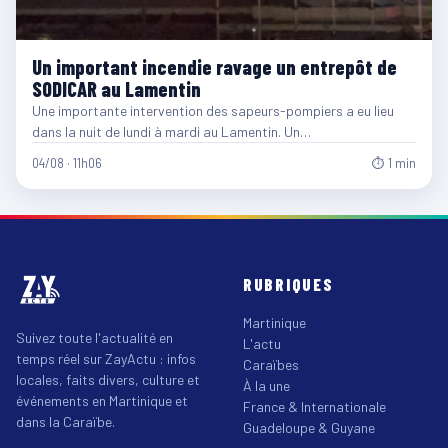
Un important incendie ravage un entrepôt de
SODICAR au Lamentin
Une importante intervention des sapeurs-pompiers a eu lieu
dans la nuit de lundi à mardi au Lamentin. Un…
04/08 · 11h06
⏱ 1 min
RUBRIQUES
Martinique
Suivez toute l'actualité en
L'actu
temps réel sur ZayActu : infos
Caraïbes
locales, faits divers, culture et
À la une
événements en Martinique et
France & Internationale
dans la Caraïbe.
Guadeloupe & Guyane