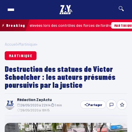
🔍
nfractions relevées lors des contrôles des forces de l’ordre
⚡ Breaking
0
MARTINIQUE
Accueil
›
Martinique
›
MARTINIQUE
Destruction des statues de Victor
Schoelcher : les auteurs présumés
poursuivis par la justice
Rédaction ZayActu
Partager
26/05/2020 à 22h14
·
⏱ 1 min
·
26/05/2020 à 18h15