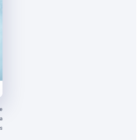
e
la
es