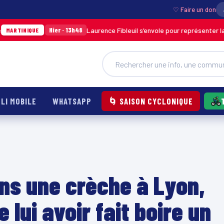
♡ Faire un don
Laurence Fibleuil s’envole pour représenter la Martinique 
Hier · 13h48
LI MOBILE
WHATSAPP
🌀 SAISON CYCLONIQUE
ns une crèche à Lyon,
lui avoir fait boire un