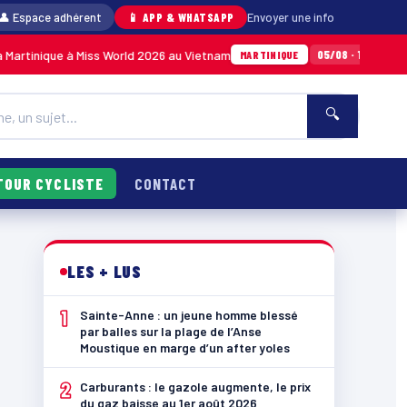
👤 Espace adhérent
📱 APP & WHATSAPP
Envoyer une info
à Miss World 2026 au Vietnam
Anse Meunier : 
05/08 · 14h14
MARTINIQUE
🔍
TOUR CYCLISTE
CONTACT
LES + LUS
1
Sainte-Anne : un jeune homme blessé
par balles sur la plage de l’Anse
Moustique en marge d’un after yoles
2
Carburants : le gazole augmente, le prix
du gaz baisse au 1er août 2026