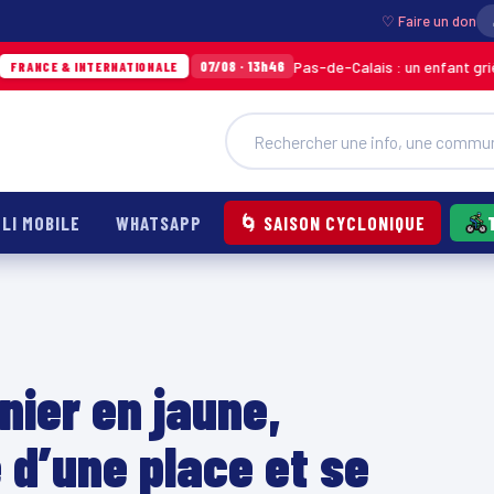
♡ Faire un don
Pas-de-Calais : un enfant grièvement brûl
07/08 · 13h46
NTERNATIONALE
LI MOBILE
WHATSAPP
🌀 SAISON CYCLONIQUE
nier en jaune,
 d’une place et se