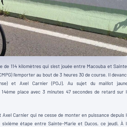
ue de 114 kilomètres qui s’est jouée entre
Macouba
et Sainte
CMPG
)
l’emporter au bout de 3 heures 30 de course.
Il devan
se)
et Axel Carnier
(
POJ
)
.
Au sujet du maillot jaune
a
14ème
place avec 3 minutes 47 secondes de retard sur l
t Axel Carnier qui ne cesse de monter en puissance depuis 
la sixième étape entre Sainte-Marie et
Ducos
, ce jeudi.
À l