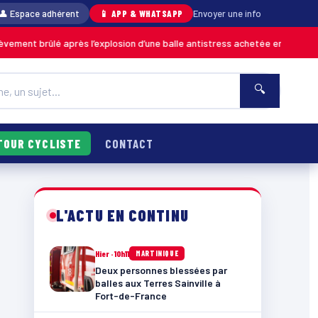
👤 Espace adhérent
📱 APP & WHATSAPP
Envoyer une info
é après l’explosion d’une balle antistress achetée en magasin
MARTINIQU
🔍
TOUR CYCLISTE
CONTACT
L'ACTU EN CONTINU
Hier · 10h11
MARTINIQUE
Deux personnes blessées par
balles aux Terres Sainville à
Fort-de-France