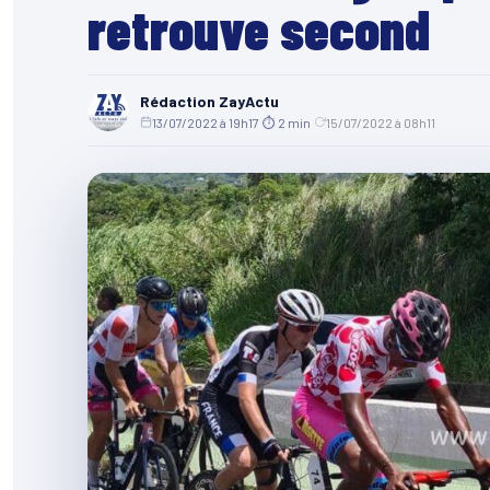
retrouve second
Rédaction ZayActu
13/07/2022 à 19h17
·
⏱ 2 min
·
15/07/2022 à 08h11