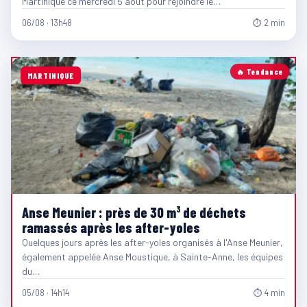
Martinique ce mercredi 5 août pour rejoindre le…
06/08 · 13h48
⏱ 2 min
🔥 Tendance
MARTINIQUE
Anse Meunier : près de 30 m³ de déchets
ramassés après les after-yoles
Quelques jours après les after-yoles organisés à l'Anse Meunier,
également appelée Anse Moustique, à Sainte-Anne, les équipes
du…
05/08 · 14h14
⏱ 4 min