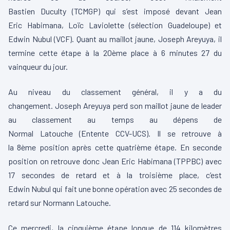
Bastien
Duculty
(
TCMGP
)
qui s’est imposé devant Jean
Eric
Habimana
, Loïc
Laviolette
(sélection Guadeloupe)
et
Edwin
Nubul
(
VCF
)
.
Quant au maillot jaune, Joseph
Areyuya
, il
termine cette étape à la
20ème
place à 6 minutes 27 du
vainqueur du jour.
Au niveau du classement général, il y a du
changement.
Joseph
Areyuya
perd son maillot jaune de leader
au classement au temps au dépens de
Normal
Latouche
(
Entente
CCV-UCS
)
.
Il se retrouve à
la
8ème
position après cette quatrième étape.
En seconde
position on retrouve donc Jean Eric
Habimana
(
TPPBC
)
avec
17 secondes de retard et à la troisième place, c’est
Edwin
Nubul
qui fait une bonne opération avec 25 secondes de
retard sur Normann
Latouche
.
Ce mercredi, la cinquième étape longue de 114 kilomètres