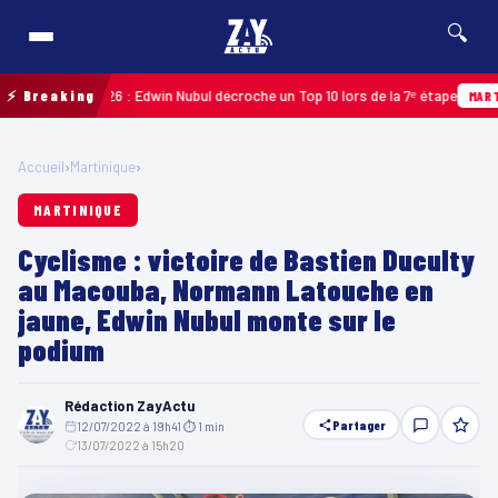
🔍
deloupe 2026 : Edwin Nubul décroche un Top 10 lors de la 7ᵉ étape
⚡ Breaking
MARTINIQU
Accueil
›
Martinique
›
MARTINIQUE
Cyclisme : victoire de Bastien Duculty
au Macouba, Normann Latouche en
jaune, Edwin Nubul monte sur le
podium
Rédaction ZayActu
Partager
12/07/2022 à 19h41
·
⏱ 1 min
·
13/07/2022 à 15h20