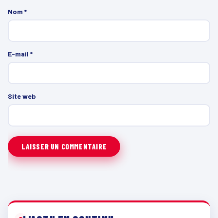
Nom
*
E-mail
*
Site web