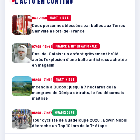
L'ACTU EN CONTINU
Hier · 10h11
MARTINIQUE
Deux personnes blessées par balles aux Terres
Sainville à Fort-de-France
07/08 · 13h46
FRANCE & INTERNATIONALE
Pas-de-Calais : un enfant grièvement brûlé
après l’explosion d’une balle antistress achetée
en magasin
06/08 · 21h54
MARTINIQUE
Incendie à Ducos : jusqu’à 7 hectares de la
mangrove de Génipa détruits, le feu désormais
maîtrisé
06/08 · 21h27
GUADELOUPE
Tour cycliste de Guadeloupe 2026 : Edwin Nubul
décroche un Top 10 lors de la 7ᵉ étape