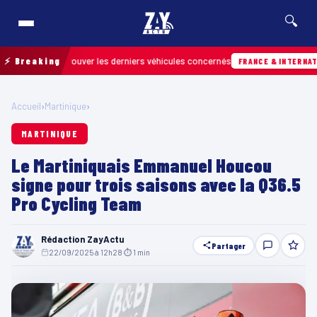
🔍
 pour retrouver les derniers véhicules concernés
⚡ Breaking
FRANCE & INTERNATIONALE
Accueil
›
Martinique
›
MARTINIQUE
Le Martiniquais Emmanuel Houcou
signe pour trois saisons avec la Q36.5
Pro Cycling Team
Rédaction ZayActu
Partager
22/09/2025 à 12h28
·
⏱ 1 min