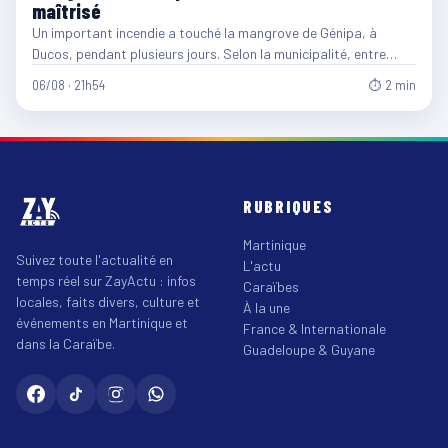
maîtrisé
Un important incendie a touché la mangrove de Génipa, à
Ducos, pendant plusieurs jours. Selon la municipalité, entre…
06/08 · 21h54
⏱ 2 min
RUBRIQUES
Martinique
Suivez toute l'actualité en
L'actu
temps réel sur ZayActu : infos
Caraïbes
locales, faits divers, culture et
À la une
événements en Martinique et
France & Internationale
dans la Caraïbe.
Guadeloupe & Guyane