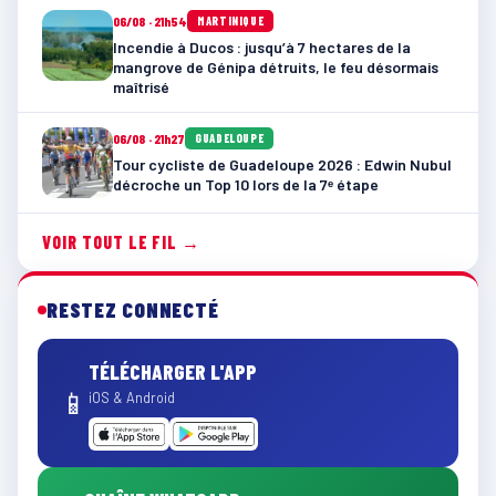
06/08 · 21h54
MARTINIQUE
Incendie à Ducos : jusqu’à 7 hectares de la
mangrove de Génipa détruits, le feu désormais
maîtrisé
06/08 · 21h27
GUADELOUPE
Tour cycliste de Guadeloupe 2026 : Edwin Nubul
décroche un Top 10 lors de la 7ᵉ étape
VOIR TOUT LE FIL →
RESTEZ CONNECTÉ
TÉLÉCHARGER L'APP
📱
iOS & Android