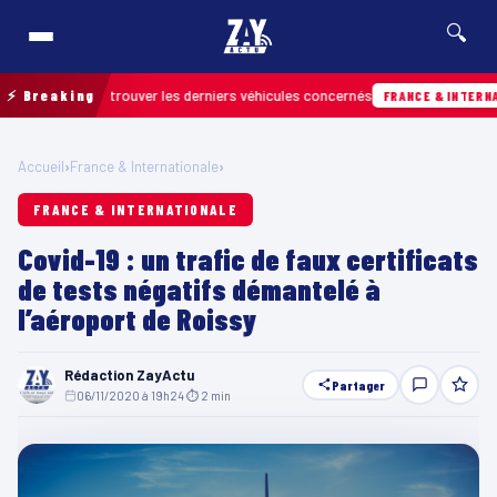
🔍
n pour retrouver les derniers véhicules concernés
⚡ Breaking
FRANCE & INTERNATIONAL
Accueil
›
France & Internationale
›
FRANCE & INTERNATIONALE
Covid-19 : un trafic de faux certificats
de tests négatifs démantelé à
l’aéroport de Roissy
Rédaction ZayActu
Partager
06/11/2020 à 19h24
·
⏱ 2 min