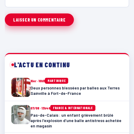
L'ACTU EN CONTINU
Hier · 10h11
MARTINIQUE
Deux personnes blessées par balles aux Terres
Sainville à Fort-de-France
07/08 · 13h46
FRANCE & INTERNATIONALE
Pas-de-Calais : un enfant grièvement brûlé
après l’explosion d’une balle antistress achetée
en magasin