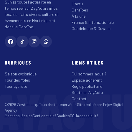
Suivez toute l'actualité en
L'actu
temps réel sur ZayActu : infos
Caraïbes
locales, faits divers, culture et
À la une
événements en Martinique et
France & Internationale
dans la Caraïbe.
Guadeloupe & Guyane
RUBRIQUES
LIENS UTILES
Saison cyclonique
Qui sommes-nous ?
Tour des Yoles
Espace adhérent
AYACT
Tour cycliste
Régie publicitaire
Soutenir ZayActu
Contact
©2026 ZayActu.org. Tous droits réservés. · Site réalisé par
Enjoy Digital
Agency
Mentions légales
Confidentialité
Cookies
CGU
Accessibilité