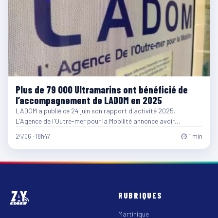
Plus de 79 000 Ultramarins ont bénéficié de
l’accompagnement de LADOM en 2025
LADOM a publié ce 24 juin son rapport d'activité 2025.
L'Agence de l'Outre-mer pour la Mobilité annonce avoir…
24/06 · 18h47
⏱ 1 min
RUBRIQUES
Martinique