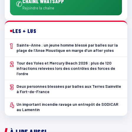
CHAÎNE WHATSAPP
✆
Rejoindre la chaîne
LES + LUS
1
Sainte-Anne : un jeune homme blessé par balles sur la
plage de l’Anse Moustique en marge d’un after yoles
2
Tour des Yoles et Mercury Beach 2026 : plus de 120
infractions relevées lors des contrôles des forces de
l’ordre
3
Deux personnes blessées par balles aux Terres Sainville
à Fort-de-France
4
Un important incendie ravage un entrepôt de SODICAR
au Lamentin
À LIRE AUSSI