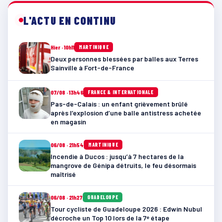
L'ACTU EN CONTINU
Hier · 10h11
MARTINIQUE
Deux personnes blessées par balles aux Terres
Sainville à Fort-de-France
07/08 · 13h46
FRANCE & INTERNATIONALE
Pas-de-Calais : un enfant grièvement brûlé
après l’explosion d’une balle antistress achetée
en magasin
06/08 · 21h54
MARTINIQUE
Incendie à Ducos : jusqu’à 7 hectares de la
mangrove de Génipa détruits, le feu désormais
maîtrisé
06/08 · 21h27
GUADELOUPE
Tour cycliste de Guadeloupe 2026 : Edwin Nubul
décroche un Top 10 lors de la 7ᵉ étape