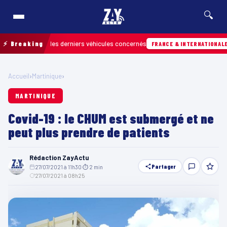
🔍
etrouver les derniers véhicules concernés
⚡ Breaking
07/0
FRANCE & INTERNATIONALE
Accueil
›
Martinique
›
MARTINIQUE
Covid-19 : le CHUM est submergé et ne
peut plus prendre de patients
Rédaction ZayActu
Partager
27/07/2021 à 11h30
·
⏱ 2 min
·
27/07/2021 à 08h25