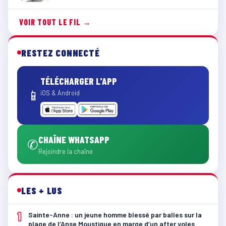
VOIR TOUT LE FIL →
RESTEZ CONNECTÉ
TÉLÉCHARGER L'APP
📱
iOS & Android
CHAÎNE WHATSAPP
✆
Rejoindre la chaîne
LES + LUS
1
Sainte-Anne : un jeune homme blessé par balles sur la
plage de l’Anse Moustique en marge d’un after yoles