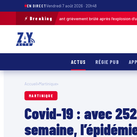
EN DIRECT
Vendredi 7 août 2026 · 20h48
⚡ Breaking
-de-Calais : un enfant grièvement brûlé après l’explosion d’une balle an
ACTUS
RÉGIE PUB
APP
Accueil
›
Martinique
›
MARTINIQUE
Covid-19 : avec 25
semaine, l’épidémi