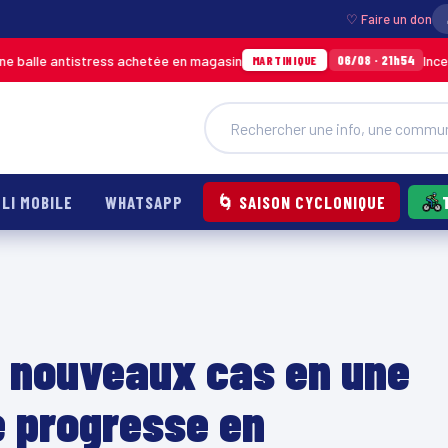
♡ Faire un don
tistress achetée en magasin
Incendie à Ducos
06/08 · 21h54
MARTINIQUE
LI MOBILE
WHATSAPP
🌀 SAISON CYCLONIQUE
2 nouveaux cas en une
e progresse en