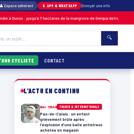
👤 Espace adhérent
📱 APP & WHATSAPP
Envoyer une info
 : jusqu’à 7 hectares de la mangrove de Génipa détruits, le feu désormais
🔍
TOUR CYCLISTE
CONTACT
L'ACTU EN CONTINU
Hier · 13h46
FRANCE & INTERNATIONALE
Pas-de-Calais : un enfant
grièvement brûlé après
l’explosion d’une balle antistress
achetée en magasin