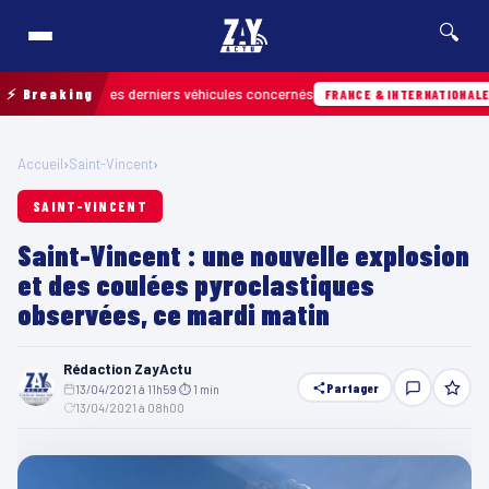
🔍
retrouver les derniers véhicules concernés
⚡ Breaking
Hier
FRANCE & INTERNATIONALE
Accueil
›
Saint-Vincent
›
SAINT-VINCENT
Saint-Vincent : une nouvelle explosion
et des coulées pyroclastiques
observées, ce mardi matin
Rédaction ZayActu
Partager
13/04/2021 à 11h59
·
⏱ 1 min
·
13/04/2021 à 08h00