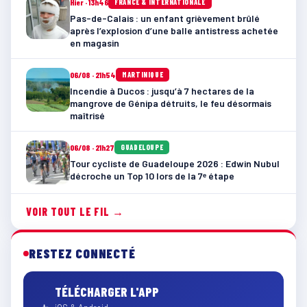
Hier · 13h46
FRANCE & INTERNATIONALE
Pas-de-Calais : un enfant grièvement brûlé
après l’explosion d’une balle antistress achetée
en magasin
06/08 · 21h54
MARTINIQUE
Incendie à Ducos : jusqu’à 7 hectares de la
mangrove de Génipa détruits, le feu désormais
maîtrisé
06/08 · 21h27
GUADELOUPE
Tour cycliste de Guadeloupe 2026 : Edwin Nubul
décroche un Top 10 lors de la 7ᵉ étape
VOIR TOUT LE FIL →
RESTEZ CONNECTÉ
TÉLÉCHARGER L'APP