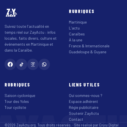
RUBRIQUES
Martinique
Suivez toute l'actualité en
L'actu
temps réel sur ZayActu : infos
Caraïbes
locales, faits divers, culture et
À la une
événements en Martinique et
France & Internationale
dans la Caraïbe.
Guadeloupe & Guyane
RUBRIQUES
LIENS UTILES
Saison cyclonique
Qui sommes-nous ?
Tour des Yoles
Espace adhérent
Tour cycliste
Régie publicitaire
Soutenir ZayActu
Contact
©2026 ZayActu.org. Tous droits réservés. · Site réalisé par
Enjoy Digital