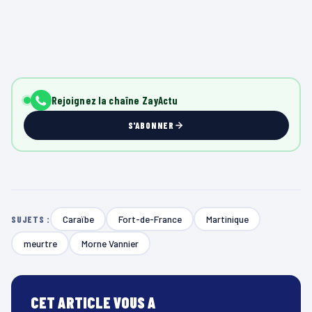
Rejoignez la chaîne ZayActu
S'ABONNER
Caraïbe
Fort-de-France
Martinique
SUJETS :
meurtre
Morne Vannier
CET ARTICLE VOUS A