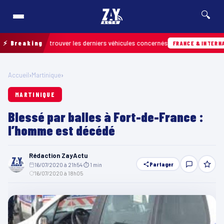
🔍
in pour retrouver les derniers véhicules concernés
⚡ Breaking
FRANCE & INTERNATIONA
Accueil
›
Martinique
›
MARTINIQUE
Blessé par balles à Fort-de-France :
l’homme est décédé
Rédaction ZayActu
Partager
16/07/2020 à 21h54
·
⏱ 1 min
·
16/07/2020 à 18h05