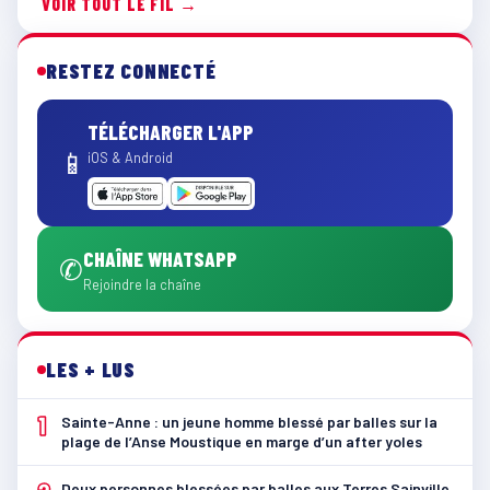
VOIR TOUT LE FIL →
RESTEZ CONNECTÉ
TÉLÉCHARGER L'APP
📱
iOS & Android
CHAÎNE WHATSAPP
✆
Rejoindre la chaîne
LES + LUS
1
Sainte-Anne : un jeune homme blessé par balles sur la
plage de l’Anse Moustique en marge d’un after yoles
Deux personnes blessées par balles aux Terres Sainville