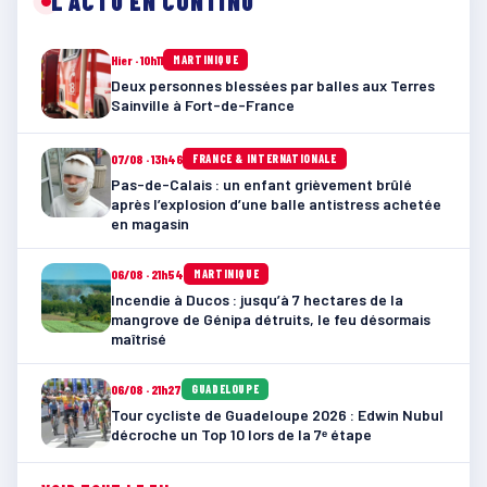
L'ACTU EN CONTINU
Hier · 10h11
MARTINIQUE
Deux personnes blessées par balles aux Terres
Sainville à Fort-de-France
07/08 · 13h46
FRANCE & INTERNATIONALE
Pas-de-Calais : un enfant grièvement brûlé
après l’explosion d’une balle antistress achetée
en magasin
06/08 · 21h54
MARTINIQUE
Incendie à Ducos : jusqu’à 7 hectares de la
mangrove de Génipa détruits, le feu désormais
maîtrisé
06/08 · 21h27
GUADELOUPE
Tour cycliste de Guadeloupe 2026 : Edwin Nubul
décroche un Top 10 lors de la 7ᵉ étape