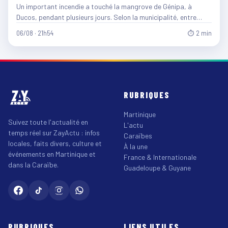
Un important incendie a touché la mangrove de Génipa, à
Ducos, pendant plusieurs jours. Selon la municipalité, entre…
06/08 · 21h54
⏱ 2 min
RUBRIQUES
Martinique
Suivez toute l'actualité en
L'actu
temps réel sur ZayActu : infos
Caraïbes
locales, faits divers, culture et
À la une
événements en Martinique et
France & Internationale
dans la Caraïbe.
Guadeloupe & Guyane
RUBRIQUES
LIENS UTILES