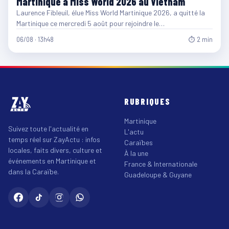
Martinique à Miss World 2026 au Vietnam
Laurence Fibleuil, élue Miss World Martinique 2026, a quitté la
Martinique ce mercredi 5 août pour rejoindre le…
06/08 · 13h48
⏱ 2 min
RUBRIQUES
Martinique
Suivez toute l'actualité en
L'actu
temps réel sur ZayActu : infos
Caraïbes
locales, faits divers, culture et
À la une
événements en Martinique et
France & Internationale
dans la Caraïbe.
Guadeloupe & Guyane