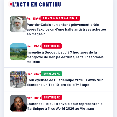
L'ACTU EN CONTINU
Auj. · 13h46
FRANCE & INTERNATIONALE
Pas-de-Calais : un enfant grièvement brûlé
après l’explosion d’une balle antistress achetée
en magasin
Hier · 21h54
MARTINIQUE
Incendie à Ducos : jusqu’à 7 hectares de la
mangrove de Génipa détruits, le feu désormais
maîtrisé
Hier · 21h27
GUADELOUPE
Tour cycliste de Guadeloupe 2026 : Edwin Nubul
décroche un Top 10 lors de la 7ᵉ étape
Hier · 13h48
MARTINIQUE
Laurence Fibleuil s’envole pour représenter la
Martinique à Miss World 2026 au Vietnam