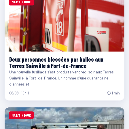
MARTINIQUE
Deux personnes blessées par balles aux
Terres Sainville à Fort-de-France
Une nouvelle fusillade s'est produite vendredi soir aux Terres
Sainville, à Fort-de-France. Un homme d'une quarantaine
d'années et…
08/08 · 10h11
⏱ 1 min
MARTINIQUE