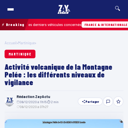
🔍
trouver les derniers véhicules concernés
⚡ Breaking
Hier 
FRANCE & INTERNATIONALE
Accueil
›
Martinique
›
MARTINIQUE
Activité volcanique de la Montagne
Pelée : les différents niveaux de
vigilance
Rédaction ZayActu
Partager
06/12/2020 à 11h15
·
⏱ 2 min
·
06/12/2020 à 07h27