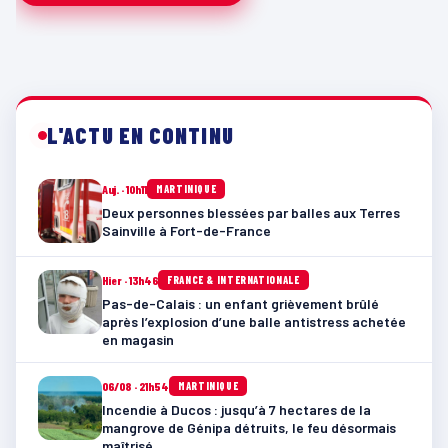
L'ACTU EN CONTINU
Auj. · 10h11
MARTINIQUE
Deux personnes blessées par balles aux Terres
Sainville à Fort-de-France
Hier · 13h46
FRANCE & INTERNATIONALE
Pas-de-Calais : un enfant grièvement brûlé
après l’explosion d’une balle antistress achetée
en magasin
06/08 · 21h54
MARTINIQUE
Incendie à Ducos : jusqu’à 7 hectares de la
mangrove de Génipa détruits, le feu désormais
maîtrisé