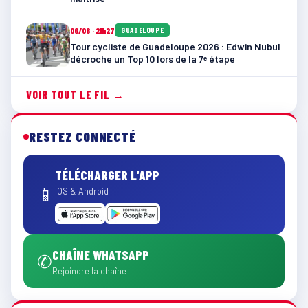
06/08 · 21h27
GUADELOUPE
Tour cycliste de Guadeloupe 2026 : Edwin Nubul
décroche un Top 10 lors de la 7ᵉ étape
VOIR TOUT LE FIL →
RESTEZ CONNECTÉ
TÉLÉCHARGER L'APP
📱
iOS & Android
CHAÎNE WHATSAPP
✆
Rejoindre la chaîne