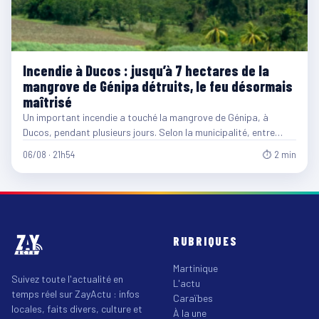
Incendie à Ducos : jusqu’à 7 hectares de la
mangrove de Génipa détruits, le feu désormais
maîtrisé
Un important incendie a touché la mangrove de Génipa, à
Ducos, pendant plusieurs jours. Selon la municipalité, entre…
06/08 · 21h54
⏱ 2 min
RUBRIQUES
Martinique
Suivez toute l'actualité en
L'actu
temps réel sur ZayActu : infos
Caraïbes
locales, faits divers, culture et
À la une