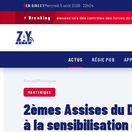
EN DIRECT
Mercredi 5 août 2026 · 22h04
⚡ Breaking
s de 120 infractions relevées lors des contrôles des forces de l’ordre
MA
ACTUS
RÉGIE PUB
APP
Accueil
›
Martinique
›
MARTINIQUE
2èmes Assises du De
à la sensibilisation 