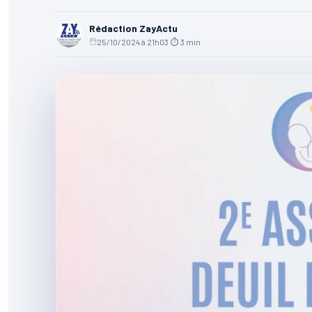
Rédaction ZayActu
25/10/2024 à 21h03
·
⏱ 3 min