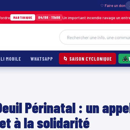
♡ Faire un don
Un important incendie ravage un entrepôt de S
04/08 · 11h06
RTINIQUE
LI MOBILE
WHATSAPP
🌀 SAISON CYCLONIQUE
uil Périnatal : un appe
et à la solidarité