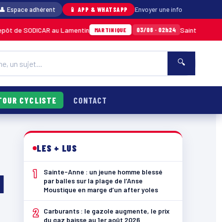
👤 Espace adhérent
📱 APP & WHATSAPP
Envoyer une info
ODICAR au Lamentin
Sainte-Anne : un jeune 
03/08 · 02h24
MARTINIQUE
🔍
TOUR CYCLISTE
CONTACT
LES + LUS
1
Sainte-Anne : un jeune homme blessé
l
par balles sur la plage de l’Anse
Moustique en marge d’un after yoles
2
Carburants : le gazole augmente, le prix
du gaz baisse au 1er août 2026