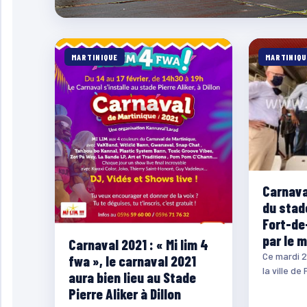
MARTINIQUE
MARTINIQU
Carnaval
du stade
Fort-de
par le m
Carnaval 2021 : « Mi lim 4
Ce mardi 2
fwa », le carnaval 2021
la ville de
aura bien lieu au Stade
Préfet de 
Pierre Aliker à Dillon