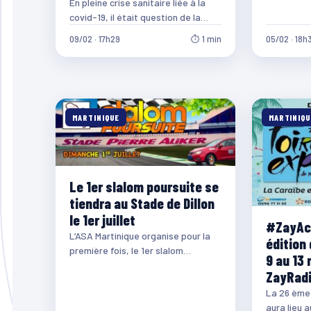
En pleine crise sanitaire liée à la
covid-19, il était question de la
tenue ou pas du carnaval…
09/02 · 17h29
⏱ 1 min
05/02 · 18h
MARTINIQUE
MARTINIQU
Le 1er slalom poursuite se
tiendra au Stade de Dillon
le 1er juillet
#ZayAct
L’ASA Martinique organise pour la
édition 
première fois, le 1er slalom
9 au 13 
Poursuite au Stade Pierre Aliker à
ZayRadi
Dillon le…
La 26 ème 
aura lieu 