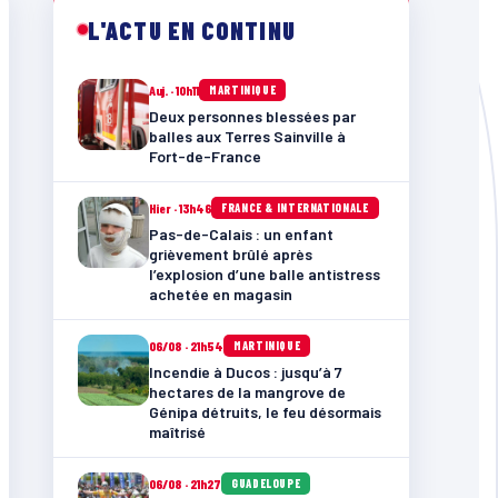
L'ACTU EN CONTINU
Auj. · 10h11
MARTINIQUE
Deux personnes blessées par
balles aux Terres Sainville à
Fort-de-France
Hier · 13h46
FRANCE & INTERNATIONALE
Pas-de-Calais : un enfant
grièvement brûlé après
l’explosion d’une balle antistress
achetée en magasin
06/08 · 21h54
MARTINIQUE
Incendie à Ducos : jusqu’à 7
hectares de la mangrove de
Génipa détruits, le feu désormais
maîtrisé
06/08 · 21h27
GUADELOUPE