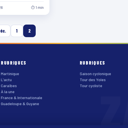
 lieu…
26
⏱ 1 min
réc.
1
2
RUBRIQUES
RUBRIQUES
Martinique
Saison cyclonique
L'actu
Tour des Yoles
Z
Caraïbes
Tour cycliste
À la une
France & Internationale
Guadeloupe & Guyane