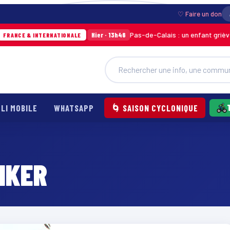
♡ Faire un don
Pas-de-Calais : un enfant grièvement 
Hier · 13h46
E & INTERNATIONALE
LI MOBILE
WHATSAPP
🌀 SAISON CYCLONIQUE
IKER