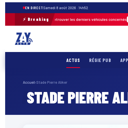
EN DIRECT
Samedi 8 août 2026 · 14h52
⚡ Breaking
ration de terrain pour retrouver les derniers véhicules concernés
FRANC
ACTUS
RÉGIE PUB
APP
Accueil
›
Stade Pierre Aliker
STADE PIERRE AL