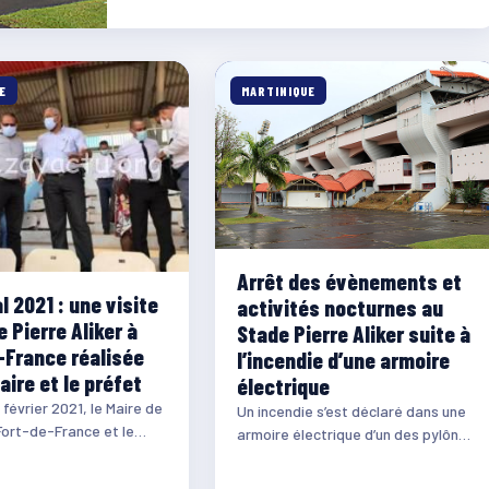
E
MARTINIQUE
Arrêt des évènements et
 2021 : une visite
activités nocturnes au
 Pierre Aliker à
Stade Pierre Aliker suite à
-France réalisée
l’incendie d’une armoire
aire et le préfet
électrique
 février 2021, le Maire de
Un incendie s’est déclaré dans une
 Fort-de-France et le
armoire électrique d’un des pylônes
la Martinique…
du Stade Pierre Aliker à Fort-de-
France. Suite…