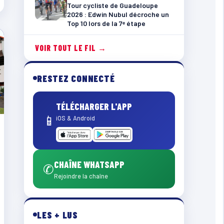
Tour cycliste de Guadeloupe
2026 : Edwin Nubul décroche un
Top 10 lors de la 7ᵉ étape
VOIR TOUT LE FIL →
RESTEZ CONNECTÉ
TÉLÉCHARGER L'APP
📱
iOS & Android
CHAÎNE WHATSAPP
✆
Rejoindre la chaîne
LES + LUS