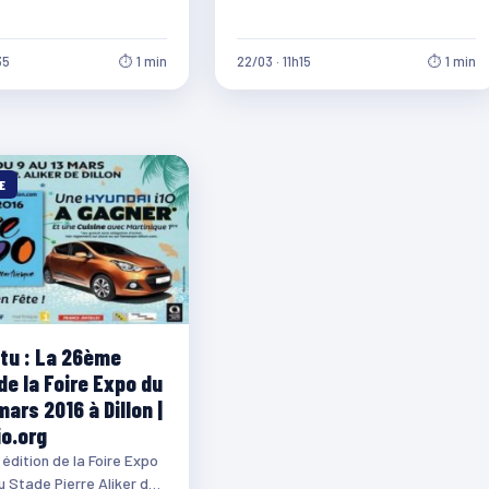
35
⏱ 1 min
22/03 · 11h15
⏱ 1 min
E
u : La 26ème
de la Foire Expo du
mars 2016 à Dillon |
o.org
édition de la Foire Expo
au Stade Pierre Aliker de