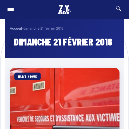
🔍
cycliste de Guadeloupe 2026 : Edwin Nubul décroche un Top 10 lors de la 7ᵉ ét
⚡ Breaking
Accueil
›
dimanche 21 février 2016
DIMANCHE 21 FÉVRIER 2016
MARTINIQUE