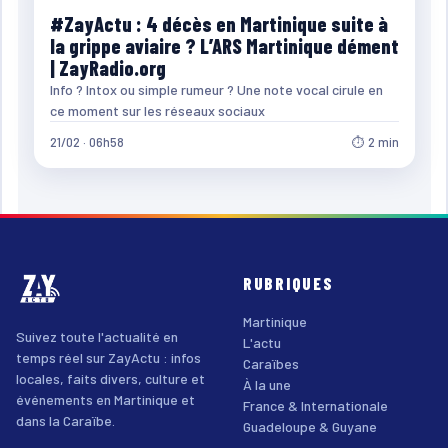
#ZayActu : 4 décès en Martinique suite à
la grippe aviaire ? L’ARS Martinique dément
| ZayRadio.org
Info ? Intox ou simple rumeur ? Une note vocal cirule en
ce moment sur les réseaux sociaux
21/02 · 06h58
⏱ 2 min
RUBRIQUES
Martinique
Suivez toute l'actualité en
L'actu
temps réel sur ZayActu : infos
Caraïbes
locales, faits divers, culture et
À la une
événements en Martinique et
France & Internationale
dans la Caraïbe.
Guadeloupe & Guyane