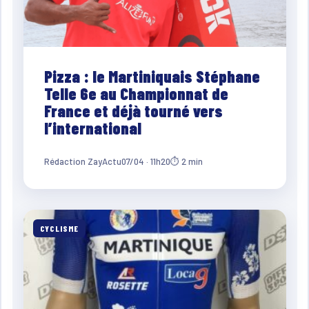
Pizza : le Martiniquais Stéphane
Telle 6e au Championnat de
France et déjà tourné vers
l’international
Rédaction ZayActu
07/04 · 11h20
⏱ 2 min
CYCLISME