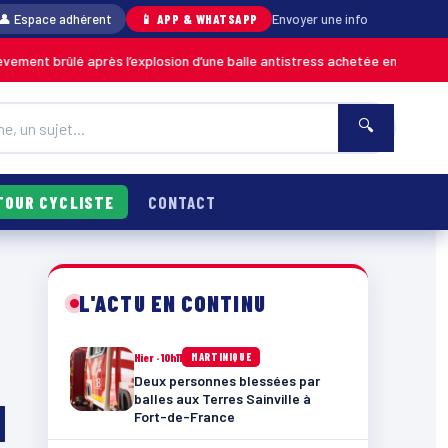
👤 Espace adhérent
📱 APP & WHATSAPP
Envoyer une info
après l’explosion d’une balle antistress achetée en magasin
MARTINIQUE
🔍
TOUR CYCLISTE
CONTACT
L'ACTU EN CONTINU
Hier · 10h11
MARTINIQUE
Deux personnes blessées par
balles aux Terres Sainville à
M
Fort-de-France