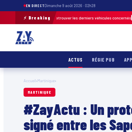
EN DIRECT
Dimanche 9 août 2026 · 02h28
⚡ Breaking
de terrain pour retrouver les derniers véhicules concernés
FRANCE & IN
ACTUS
RÉGIE PUB
APP
Accueil
›
Martinique
›
MARTINIQUE
#ZayActu : Un prot
signé entre les Sa