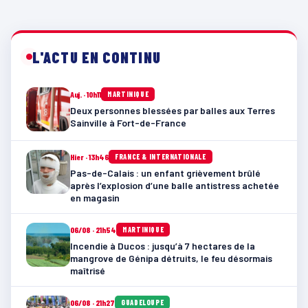
L'ACTU EN CONTINU
Auj. · 10h11
MARTINIQUE
Deux personnes blessées par balles aux Terres
Sainville à Fort-de-France
Hier · 13h46
FRANCE & INTERNATIONALE
Pas-de-Calais : un enfant grièvement brûlé
après l’explosion d’une balle antistress achetée
en magasin
06/08 · 21h54
MARTINIQUE
Incendie à Ducos : jusqu’à 7 hectares de la
mangrove de Génipa détruits, le feu désormais
maîtrisé
06/08 · 21h27
GUADELOUPE