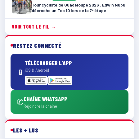
Tour cycliste de Guadeloupe 2026 : Edwin Nubul
décroche un Top 10 lors de la 7ᵉ étape
VOIR TOUT LE FIL →
RESTEZ CONNECTÉ
TÉLÉCHARGER L'APP
📱
iOS & Android
CHAÎNE WHATSAPP
✆
Rejoindre la chaîne
LES + LUS