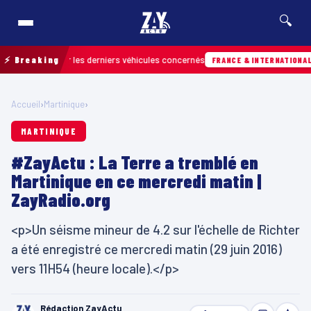
🔍
r retrouver les derniers véhicules concernés
⚡ Breaking
Hi
FRANCE & INTERNATIONALE
Accueil
›
Martinique
›
MARTINIQUE
#ZayActu : La Terre a tremblé en
Martinique en ce mercredi matin |
ZayRadio.org
<p>Un séisme mineur de 4.2 sur l'échelle de Richter
a été enregistré ce mercredi matin (29 juin 2016)
vers 11H54 (heure locale).</p>
Rédaction ZayActu