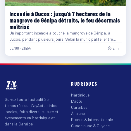
Incendie à Ducos : jusqu’à 7 hectares de la
mangrove de Génipa détruits, le feu désormais
maîtrisé
Un important incendie a touché la mangrove de Génipa, à
Ducos, pendant plusieurs jours. Selon la municipalité, entre…
06/08 · 21h54
⏱ 2 min
RUBRIQUES
Martinique
Suivez toute l'actualité en
L'actu
temps réel sur ZayActu : infos
Caraïbes
locales, faits divers, culture et
À la une
événements en Martinique et
France & Internationale
dans la Caraïbe.
Guadeloupe & Guyane