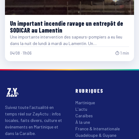
Un important incendie ravage un entrepôt de
SODICAR au Lamentin
Une importante intervention des sapeurs-pompiers a eu lieu
dans la nuit de lundi à mardi au Lamentin. Un…
04/08 · 11h06
⏱ 1 min
RUBRIQUES
Martinique
Suivez toute l'actualité en
L'actu
temps réel sur ZayActu : infos
Caraïbes
locales, faits divers, culture et
À la une
événements en Martinique et
France & Internationale
dans la Caraïbe.
Guadeloupe & Guyane