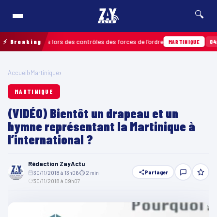
🔍
ns relevées lors des contrôles des forces de l’ordre
⚡ Breaking
04/08 · 1
MARTINIQUE
Accueil
›
Martinique
›
MARTINIQUE
(VIDÉO) Bientôt un drapeau et un
hymne représentant la Martinique à
l’international ?
Rédaction ZayActu
Partager
30/11/2018 à 13h06
·
⏱ 2 min
·
30/11/2018 à 09h07