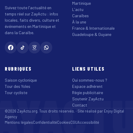
Martinique
Suivez toute l'actualité en
L'actu
temps réel sur ZayActu : infos
Caraïbes
locales, faits divers, culture et
À la une
événements en Martinique et
France & Internationale
dans la Caraïbe.
Guadeloupe & Guyane
RUBRIQUES
LIENS UTILES
Saison cyclonique
Qui sommes-nous ?
Tour des Yoles
Espace adhérent
AYACT
Tour cycliste
Régie publicitaire
Soutenir ZayActu
Contact
©2026 ZayActu.org. Tous droits réservés. · Site réalisé par
Enjoy Digital
Agency
Mentions légales
Confidentialité
Cookies
CGU
Accessibilité