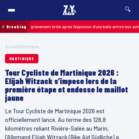
🔍
 enfant grièvement brûlé après l’explosion d’une balle antistress achetée en
⚡ Breaking
Accueil
›
Martinique
›
MARTINIQUE
Tour Cycliste de Martinique 2026 :
Elijah Witzack s’impose lors de la
première étape et endosse le maillot
jaune
Le Tour Cycliste de Martinique 2026 est
officiellement lancé. Au terme des 128,8
kilomètres reliant Rivière-Salée au Marin,
l'Allemand Elijah Witzack (Bike Aid Südliche) a