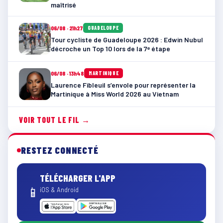
maîtrisé
06/08 · 21h27
GUADELOUPE
Tour cycliste de Guadeloupe 2026 : Edwin Nubul
décroche un Top 10 lors de la 7ᵉ étape
06/08 · 13h48
MARTINIQUE
Laurence Fibleuil s’envole pour représenter la
Martinique à Miss World 2026 au Vietnam
VOIR TOUT LE FIL →
RESTEZ CONNECTÉ
TÉLÉCHARGER L'APP
📱
iOS & Android