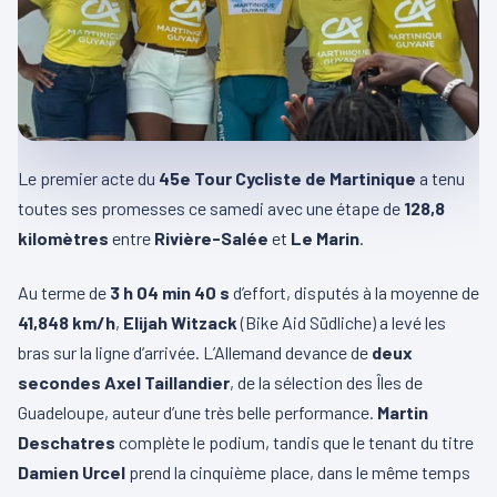
Le premier acte du
45e Tour Cycliste de Martinique
a tenu
toutes ses promesses ce samedi avec une étape de
128,8
kilomètres
entre
Rivière-Salée
et
Le Marin
.
Au terme de
3 h 04 min 40 s
d’effort, disputés à la moyenne de
41,848 km/h
,
Elijah Witzack
(Bike Aid Südliche) a levé les
bras sur la ligne d’arrivée. L’Allemand devance de
deux
secondes
Axel Taillandier
, de la sélection des Îles de
Guadeloupe, auteur d’une très belle performance.
Martin
Deschatres
complète le podium, tandis que le tenant du titre
Damien Urcel
prend la cinquième place, dans le même temps