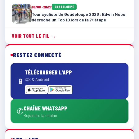
06/08 · 21h27
GUADELOUPE
Tour cycliste de Guadeloupe 2026 : Edwin Nubul
décroche un Top 10 lors de la 7ᵉ étape
VOIR TOUT LE FIL →
RESTEZ CONNECTÉ
TÉLÉCHARGER L'APP
📱
iOS & Android
CHAÎNE WHATSAPP
✆
Rejoindre la chaîne