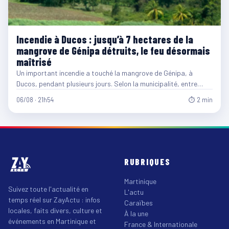
Incendie à Ducos : jusqu’à 7 hectares de la
mangrove de Génipa détruits, le feu désormais
maîtrisé
Un important incendie a touché la mangrove de Génipa, à
Ducos, pendant plusieurs jours. Selon la municipalité, entre…
06/08 · 21h54
⏱ 2 min
RUBRIQUES
Martinique
Suivez toute l'actualité en
L'actu
temps réel sur ZayActu : infos
Caraïbes
locales, faits divers, culture et
À la une
événements en Martinique et
France & Internationale