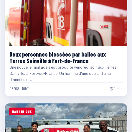
Deux personnes blessées par balles aux
Terres Sainville à Fort-de-France
Une nouvelle fusillade s'est produite vendredi soir aux Terres
Sainville, à Fort-de-France. Un homme d'une quarantaine
d'années et…
08/08 · 10h11
⏱ 1 min
MARTINIQUE