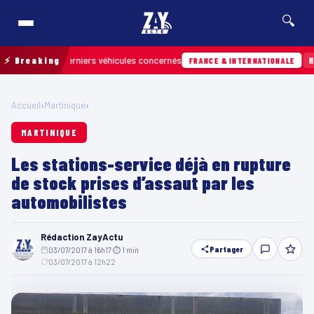
🔍
r les derniers véhicules concernés
⚡ Breaking
Hier · 13h4
FRANCE & INTERNATIONALE
Accueil
›
Martinique
›
MARTINIQUE
Les stations-service déjà en rupture
de stock prises d’assaut par les
automobilistes
Rédaction ZayActu
Partager
03/07/2017 à 16h17
·
⏱ 1 min
·
03/07/2017 à 12h22