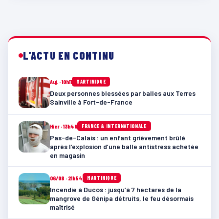
L'ACTU EN CONTINU
Auj. · 10h11
MARTINIQUE
Deux personnes blessées par balles aux Terres
Sainville à Fort-de-France
Hier · 13h46
FRANCE & INTERNATIONALE
Pas-de-Calais : un enfant grièvement brûlé
après l’explosion d’une balle antistress achetée
en magasin
06/08 · 21h54
MARTINIQUE
Incendie à Ducos : jusqu’à 7 hectares de la
mangrove de Génipa détruits, le feu désormais
maîtrisé