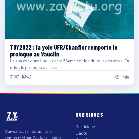
TDY2022 : la yole UFR/Chanflor remporte le
prologue au Vauclin
Le ton est donné pour cette 36ème édition du tour des yoles. En
effet, le prologue qui se…
31/07 · 16h42
⏱ 1 min
RUBRIQUES
Martinique
Suivez toute l'actualité en
L'actu
temps réel sur ZayActu : infos