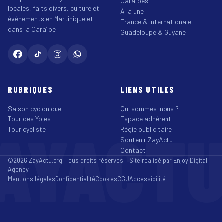
Caraïbes
locales, faits divers, culture et
À la une
événements en Martinique et
France & Internationale
dans la Caraïbe.
Guadeloupe & Guyane
RUBRIQUES
LIENS UTILES
Saison cyclonique
Qui sommes-nous ?
Tour des Yoles
Espace adhérent
AYACT
Tour cycliste
Régie publicitaire
Soutenir ZayActu
Contact
©2026 ZayActu.org. Tous droits réservés. · Site réalisé par
Enjoy Digital
Agency
Mentions légales
Confidentialité
Cookies
CGU
Accessibilité