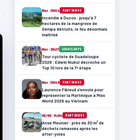
Hier · 21h54
MARTINIQUE
Incendie à Ducos : jusqu’à 7
hectares de la mangrove de
Génipa détruits, le feu désormais
maîtrisé
Hier · 21h27
GUADELOUPE
Tour cycliste de Guadeloupe
2026 : Edwin Nubul décroche un
Top 10 lors de la 7ᵉ étape
Hier · 13h48
MARTINIQUE
Laurence Fibleuil s’envole pour
représenter la Martinique à Miss
World 2026 au Vietnam
05/08 · 14h14
MARTINIQUE
Anse Meunier : près de 30 m³ de
déchets ramassés après les
after-yoles