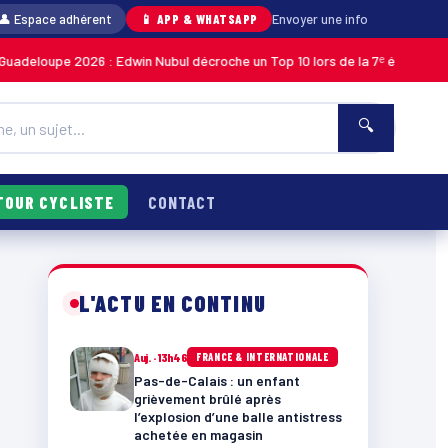
👤 Espace adhérent
📱 APP & WHATSAPP
Envoyer une info
2026 : Edwin Nubul décroche un Top 10 lors de la 7ᵉ étape
MARTINIQUE
🔍
TOUR CYCLISTE
CONTACT
L'ACTU EN CONTINU
Auj. · 13h46
FRANCE & INTERNATIONALE
Pas-de-Calais : un enfant
grièvement brûlé après
l’explosion d’une balle antistress
achetée en magasin