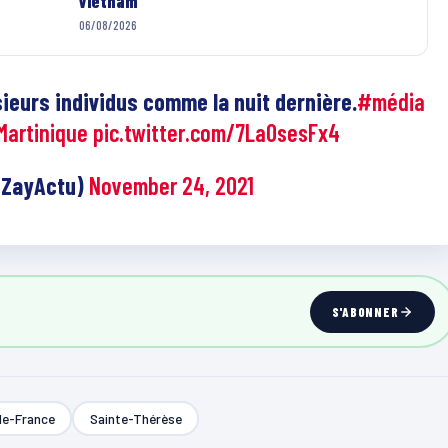
Vietnam
06/08/2026
sieurs individus comme la nuit dernière.
#média
artinique
pic.twitter.com/7La0sesFx4
@ZayActu)
November 24, 2021
S'ABONNER
de-France
Sainte-Thérèse