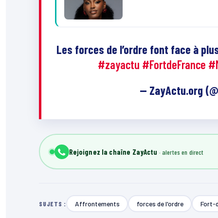
Les forces de l’ordre font face à plu
#zayactu
#FortdeFrance
#M
— ZayActu.org (
Rejoignez la chaîne ZayActu
Affrontements
forces de l'ordre
Fort-
SUJETS :