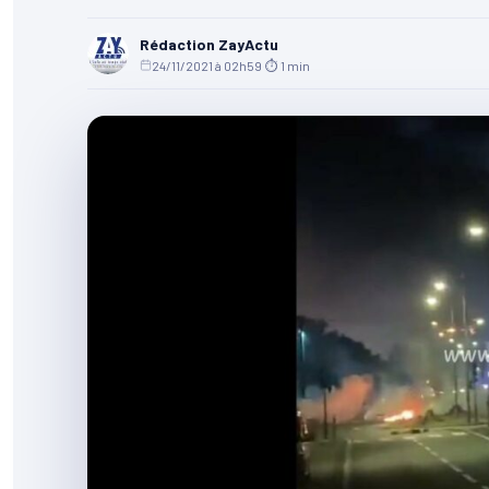
Rédaction ZayActu
24/11/2021 à 02h59
·
⏱ 1 min