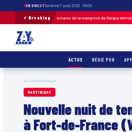
EN DIRECT
Vendredi 7 août 2026 · 10h34
⚡ Breaking
à Ducos : jusqu’à 7 hectares de la mangrove de Génipa détruits, le feu dé
ACTUS
RÉGIE PUB
APP
Accueil
›
Martinique
›
MARTINIQUE
Nouvelle nuit de t
à Fort-de-France (