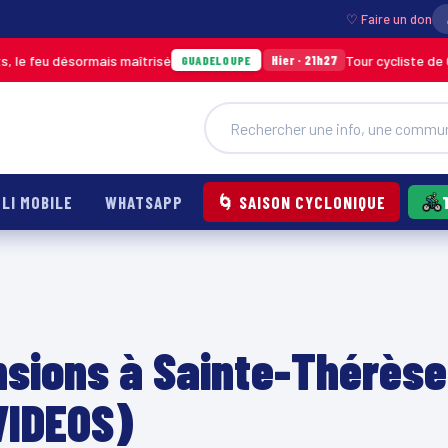
♡ Faire un don
sormais maîtrisé
Tour cycliste de Guadeloupe 
Hier · 21h27
GUADELOUPE
LI MOBILE
WHATSAPP
🌀 SAISON CYCLONIQUE
ensions à Sainte-Thérèse
VIDEOS)