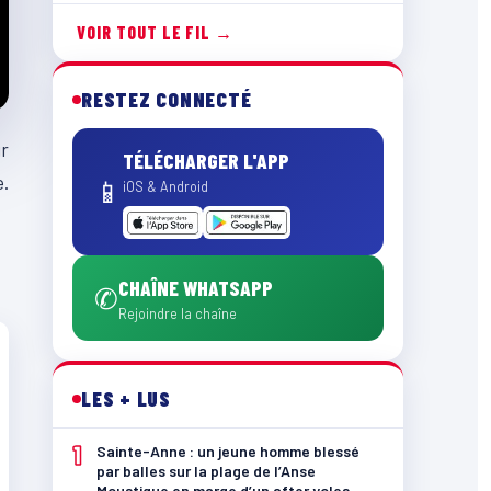
VOIR TOUT LE FIL →
RESTEZ CONNECTÉ
ur
TÉLÉCHARGER L'APP
e.
📱
iOS & Android
CHAÎNE WHATSAPP
✆
Rejoindre la chaîne
LES + LUS
1
Sainte-Anne : un jeune homme blessé
par balles sur la plage de l’Anse
Moustique en marge d’un after yoles