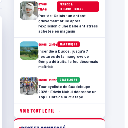
07/08 ·
FRANCE &
INTERNATIONALE
13h46
Pas-de-Calais : un enfant
grièvement brûlé après
l’explosion d’une balle antistress
achetée en magasin
06/08 · 21h54
MARTINIQUE
Incendie à Ducos : jusqu’à 7
hectares de la mangrove de
Génipa détruits, le feu désormais
maîtrisé
06/08 · 21h27
GUADELOUPE
Tour cycliste de Guadeloupe
2026 : Edwin Nubul décroche un
Top 10 lors de la 7ᵉ étape
VOIR TOUT LE FIL →