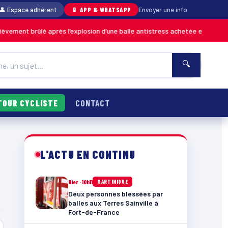
👤 Espace adhérent
📱 APP & WHATSAPP
Envoyer une info
rûlé après l’explosion d’une balle antistress achetée en magasin
MARTIN
🔍
TOUR CYCLISTE
CONTACT
L'ACTU EN CONTINU
Hier · 10h11
MARTINIQUE
Deux personnes blessées par
balles aux Terres Sainville à
Fort-de-France