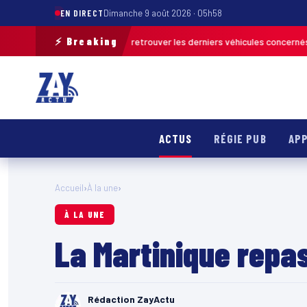
EN DIRECT
Dimanche 9 août 2026 · 05h58
⚡ Breaking
tion de terrain pour retrouver les derniers véhicules concernés
FRANCE 
ACTUS
RÉGIE PUB
APP
Accueil
›
À la une
›
À LA UNE
La Martinique repas
Rédaction ZayActu