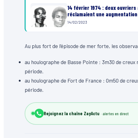
14 février 1974 : deux ouvriers
réclamaient une augmentation 
14/02/2023
Au plus fort de l’épisode de mer forte, les observ
au houlographe de Basse Pointe : 3m30 de creux
période.
au houlographe de Fort de France : 0m50 de cre
période.
Rejoignez la chaîne ZayActu