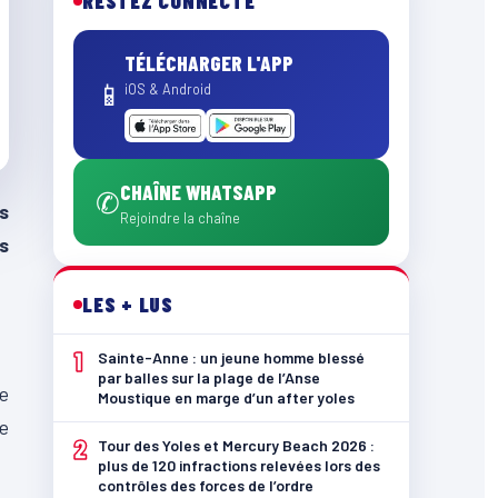
RESTEZ CONNECTÉ
TÉLÉCHARGER L'APP
📱
iOS & Android
CHAÎNE WHATSAPP
✆
s
Rejoindre la chaîne
s
LES + LUS
1
Sainte-Anne : un jeune homme blessé
par balles sur la plage de l’Anse
te
Moustique en marge d’un after yoles
se
2
Tour des Yoles et Mercury Beach 2026 :
plus de 120 infractions relevées lors des
contrôles des forces de l’ordre