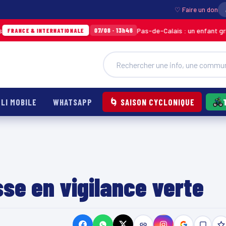
♡ Faire un don
Pas-de-Calais : un enfant grièvement b
07/08 · 13h46
& INTERNATIONALE
LI MOBILE
WHATSAPP
🌀 SAISON CYCLONIQUE
se en vigilance verte