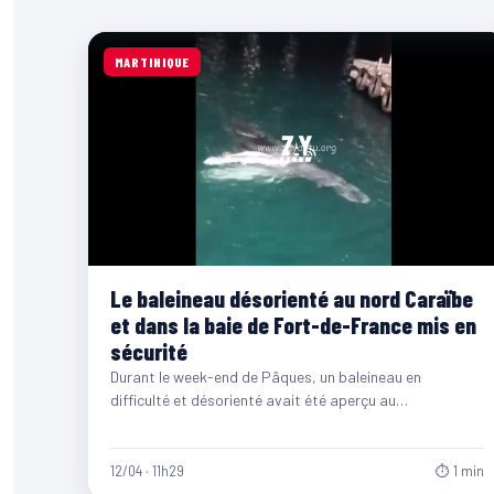
MARTINIQUE
Le baleineau désorienté au nord Caraïbe
et dans la baie de Fort-de-France mis en
sécurité
Durant le week-end de Pâques, un baleineau en
difficulté et désorienté avait été aperçu au
nord Caraïbe. Suite à ça, les services…
12/04 · 11h29
⏱ 1 min