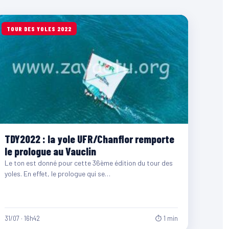
TOUR DES YOLES 2022
TDY2022 : la yole UFR/Chanflor remporte
le prologue au Vauclin
Le ton est donné pour cette 36ème édition du tour des
yoles. En effet, le prologue qui se…
31/07 · 16h42
⏱ 1 min