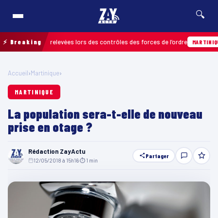
🔍
 infractions relevées lors des contrôles des forces de l’ordre
⚡ Breaking
MARTINIQUE
Accueil
›
Martinique
›
MARTINIQUE
La population sera-t-elle de nouveau
prise en otage ?
Rédaction ZayActu
Partager
12/05/2018 à 15h16
·
⏱ 1 min