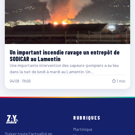
Un important incendie ravage un entrepôt de
SODICAR au Lamentin
Une importante intervention des sapeurs-pompiers a eu lieu
dans la nuit de lundi à mardi au Lamentin. Un…
04/08 · 11h06
⏱ 1 min
RUBRIQUES
Martinique
Suivez toute l'actualité en