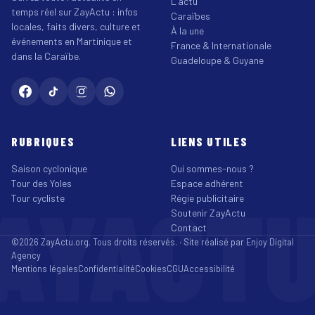
L'actu
temps réel sur ZayActu : infos
Caraïbes
locales, faits divers, culture et
À la une
événements en Martinique et
France & Internationale
dans la Caraïbe.
Guadeloupe & Guyane
RUBRIQUES
LIENS UTILES
Saison cyclonique
Qui sommes-nous ?
Tour des Yoles
Espace adhérent
AYACT
Tour cycliste
Régie publicitaire
Soutenir ZayActu
Contact
©2026 ZayActu.org. Tous droits réservés. · Site réalisé par
Enjoy Digital
Agency
Mentions légales
Confidentialité
Cookies
CGU
Accessibilité