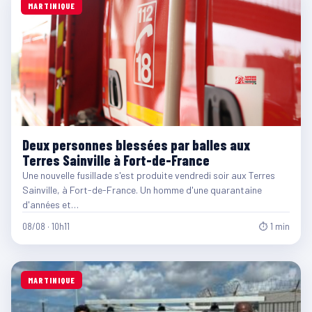
MARTINIQUE
Deux personnes blessées par balles aux
Terres Sainville à Fort-de-France
Une nouvelle fusillade s'est produite vendredi soir aux Terres
Sainville, à Fort-de-France. Un homme d'une quarantaine
d'années et…
08/08 · 10h11
⏱ 1 min
MARTINIQUE