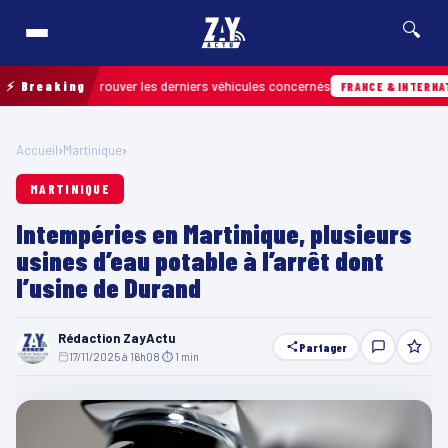
🔍
n pour retrouver les derniers véhicules concernés
⚡ Breaking
FRANCE & INTERNATIONAL
Accueil
›
Martinique
›
MARTINIQUE
Intempéries en Martinique, plusieurs
usines d’eau potable à l’arrêt dont
l’usine de Durand
Rédaction ZayActu
Partager
17/11/2025 à 16h08
·
⏱ 1 min