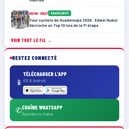
06/08 · 21h27
GUADELOUPE
Tour cycliste de Guadeloupe 2026 : Edwin Nubul
décroche un Top 10 lors de la 7ᵉ étape
VOIR TOUT LE FIL →
RESTEZ CONNECTÉ
TÉLÉCHARGER L'APP
📱
iOS & Android
CHAÎNE WHATSAPP
✆
Rejoindre la chaîne