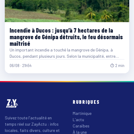
Incendie à Ducos : jusqu’à 7 hectares de la
mangrove de Génipa détruits, le feu désormais
maîtrisé
Un important incendie a touché la mangrove de Génipa, à
Ducos, pendant plusieurs jours. Selon la municipalité, entre…
06/08 · 21h54
⏱ 2 min
RUBRIQUES
Martinique
Suivez toute l'actualité en
L'actu
temps réel sur ZayActu : infos
Caraïbes
locales, faits divers, culture et
À la une