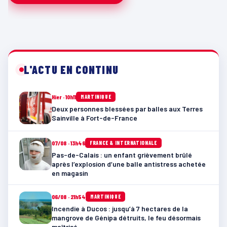
L'ACTU EN CONTINU
Hier · 10h11
MARTINIQUE
Deux personnes blessées par balles aux Terres
Sainville à Fort-de-France
07/08 · 13h46
FRANCE & INTERNATIONALE
Pas-de-Calais : un enfant grièvement brûlé
après l’explosion d’une balle antistress achetée
en magasin
06/08 · 21h54
MARTINIQUE
Incendie à Ducos : jusqu’à 7 hectares de la
mangrove de Génipa détruits, le feu désormais
maîtrisé