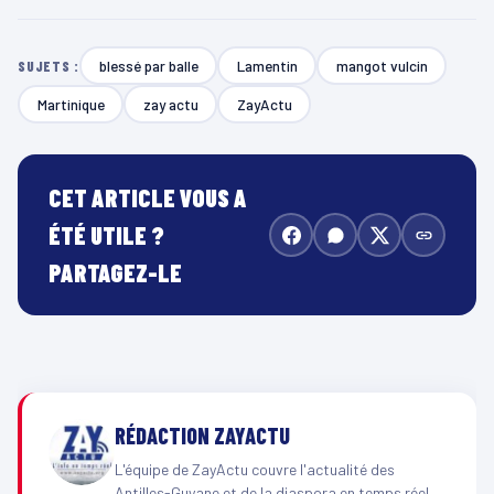
blessé par balle
Lamentin
mangot vulcin
SUJETS :
Martinique
zay actu
ZayActu
CET ARTICLE VOUS A
ÉTÉ UTILE ?
PARTAGEZ-LE
RÉDACTION ZAYACTU
L'équipe de ZayActu couvre l'actualité des
Antilles-Guyane et de la diaspora en temps réel.