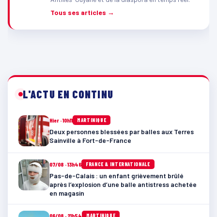
Tous ses articles →
L'ACTU EN CONTINU
Hier · 10h11
MARTINIQUE
Deux personnes blessées par balles aux Terres
Sainville à Fort-de-France
07/08 · 13h46
FRANCE & INTERNATIONALE
Pas-de-Calais : un enfant grièvement brûlé
après l’explosion d’une balle antistress achetée
en magasin
06/08 · 21h54
MARTINIQUE