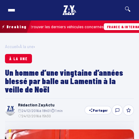
🔍
ain pour retrouver les derniers véhicules concernés
⚡ Breaking
FRANCE & INTERNATIONA
Accueil
›
À la une
›
À LA UNE
Un homme d’une vingtaine d’années
blessé par balle au Lamentin à la
veille de Noël
Rédaction ZayActu
Partager
24/12/2016 à 19h01
·
⏱ 1 min
·
24/12/2016 à 15h30