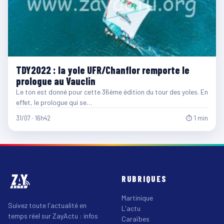
TDY2022 : la yole UFR/Chanflor remporte le
prologue au Vauclin
Le ton est donné pour cette 36ème édition du tour des yoles. En
effet, le prologue qui se…
31/07 · 16h42
⏱ 1 min
RUBRIQUES
Martinique
Suivez toute l'actualité en
L'actu
temps réel sur ZayActu : infos
Caraïbes