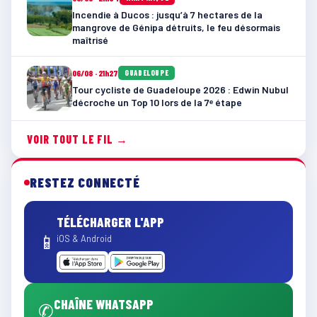
Incendie à Ducos : jusqu’à 7 hectares de la
mangrove de Génipa détruits, le feu désormais
maîtrisé
06/08 · 21h27
GUADELOUPE
Tour cycliste de Guadeloupe 2026 : Edwin Nubul
décroche un Top 10 lors de la 7ᵉ étape
VOIR TOUT LE FIL →
RESTEZ CONNECTÉ
TÉLÉCHARGER L'APP
📱
iOS & Android
CHAÎNE WHATSAPP
✆