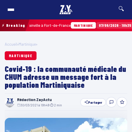
🔍
Terres Sainville à Fort-de-France
⚡ Breaking
07/08/2026 · 10h35
Airbags
MARTINIQUE
Accueil
›
Martinique
›
MARTINIQUE
Covid-19 : la communauté médicale du
CHUM adresse un message fort à la
population Martiniquaise
Rédaction ZayActu
Partager
30/03/2021 à 19h49
·
⏱ 2 min