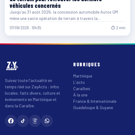
véhicules concernés
Jusqu'au 31 août 2026, la concession automobile Autos GM
mène une vaste opération de terrain à travers la…
07/08/2026 · 10h35
⏱ 2 min
RUBRIQUES
Martinique
Suivez toute l'actualité en
L'actu
temps réel sur ZayActu : infos
Caraïbes
locales, faits divers, culture et
À la une
événements en Martinique et
France & Internationale
dans la Caraïbe.
Guadeloupe & Guyane