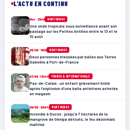
L'ACTU EN CONTINU
Hier · 21h41
MARTINIQUE
Une onde tropicale sous surveillance avant son
passage sur les Petites Antilles entre le 13 et le
15 août
08/08 · 10h11
MARTINIQUE
Deux personnes blessées par balles aux Terres
Sainville à Fort-de-France
07/08 · 13h46
FRANCE & INTERNATIONALE
Pas-de-Calais : un enfant grièvement brûlé
après l’explosion d’une balle antistress achetée
en magasin
06/08 · 21h54
MARTINIQUE
Incendie à Ducos : jusqu’à 7 hectares de la
mangrove de Génipa détruits, le feu désormais
maîtrisé