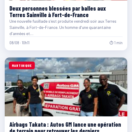
Deux personnes blessées par balles aux
Terres Sainville à Fort-de-France
Une nouvelle fusillade s'est produite vendredi soir aux Terres
Sainville, à Fort-de-France. Un homme d'une quarantaine
d'années et…
08/08 · 10h11
⏱ 1 min
MARTINIQUE
Airbags Takata : Autos GM lance une opération
de terrain pour retrouver les derniers