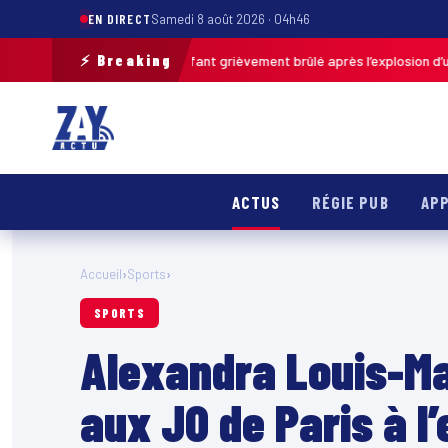
EN DIRECT
Samedi 8 août 2026 · 04h46
⚡ Breaking
de-Calais : un enfant grièvement brûlé après l’explosion d’une balle ant
ACTUS
RÉGIE PUB
APP
Accueil
›
Sports
›
SPORTS
Alexandra Louis-Ma
aux JO de Paris à l