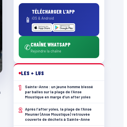
TÉLÉCHARGER L'APP
📱
iOS & Android
CHAÎNE WHATSAPP
✆
Rejoindre la chaîne
LES + LUS
1
Sainte-Anne : un jeune homme blessé
n
par balles sur la plage de l’Anse
Moustique en marge d’un after yoles
2
Après l’after yoles, la plage de l’Anse
Meunier (Anse Moustique) retrouvée
couverte de déchets à Sainte-Anne