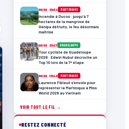
06/08 · 21h54
MARTINIQUE
Incendie à Ducos : jusqu’à 7
hectares de la mangrove de
Génipa détruits, le feu désormais
maîtrisé
06/08 · 21h27
GUADELOUPE
Tour cycliste de Guadeloupe
2026 : Edwin Nubul décroche un
Top 10 lors de la 7ᵉ étape
06/08 · 13h48
MARTINIQUE
Laurence Fibleuil s’envole pour
représenter la Martinique à Miss
World 2026 au Vietnam
VOIR TOUT LE FIL →
RESTEZ CONNECTÉ