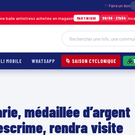
♡ Faire un don
istress achetée en magasin
Incendie à Ducos 
06/08 · 21h54
MARTINIQUE
LI MOBILE
WHATSAPP
🌀 SAISON CYCLONIQUE
rie, médaillée d’argent
’escrime, rendra visite