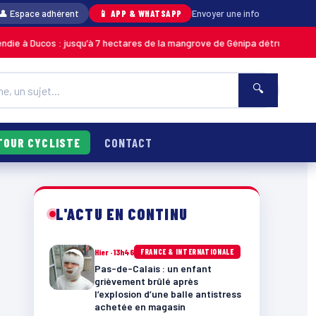
👤 Espace adhérent
📱 APP & WHATSAPP
Envoyer une info
: jusqu’à 7 hectares de la mangrove de Génipa détruits, le feu désormais 
🔍
TOUR CYCLISTE
CONTACT
L'ACTU EN CONTINU
Hier · 13h46
FRANCE & INTERNATIONALE
Pas-de-Calais : un enfant
grièvement brûlé après
l’explosion d’une balle antistress
achetée en magasin