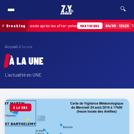
🔍
déchets ramassés après les after-yoles
⚡ Breaking
04/08 · 12h29
Tour d
MARTINIQUE
Accueil
›
À la une
À LA UNE
L’actualité en UNE
À LA UNE