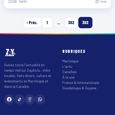
22/08 · 14h04
⏱ 1 min
‹ Préc.
1
…
302
303
RUBRIQUES
Martinique
Suivez toute l'actualité en
L'actu
temps réel sur ZayActu : infos
Caraïbes
locales, faits divers, culture et
À la une
événements en Martinique et
France & Internationale
dans la Caraïbe.
Guadeloupe & Guyane