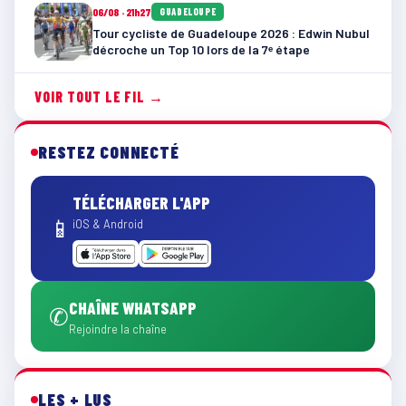
06/08 · 21h27
GUADELOUPE
Tour cycliste de Guadeloupe 2026 : Edwin Nubul
décroche un Top 10 lors de la 7ᵉ étape
VOIR TOUT LE FIL →
RESTEZ CONNECTÉ
TÉLÉCHARGER L'APP
📱
iOS & Android
CHAÎNE WHATSAPP
✆
Rejoindre la chaîne
LES + LUS