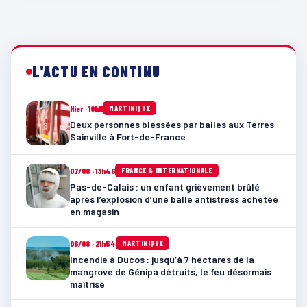
L'ACTU EN CONTINU
Hier · 10h11
MARTINIQUE
Deux personnes blessées par balles aux Terres
Sainville à Fort-de-France
07/08 · 13h46
FRANCE & INTERNATIONALE
Pas-de-Calais : un enfant grièvement brûlé
après l’explosion d’une balle antistress achetée
en magasin
06/08 · 21h54
MARTINIQUE
Incendie à Ducos : jusqu’à 7 hectares de la
mangrove de Génipa détruits, le feu désormais
maîtrisé