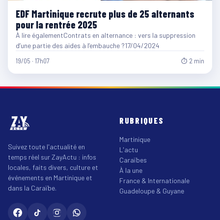
EDF Martinique recrute plus de 25 alternants
pour la rentrée 2025
À lire égalementContrats en alternance : vers la suppression
d’une partie des aides à l’embauche ?17/04/2024
19/05 · 17h07
⏱ 2 min
RUBRIQUES
Martinique
Suivez toute l'actualité en
L'actu
temps réel sur ZayActu : infos
Caraïbes
locales, faits divers, culture et
À la une
événements en Martinique et
France & Internationale
dans la Caraïbe.
Guadeloupe & Guyane