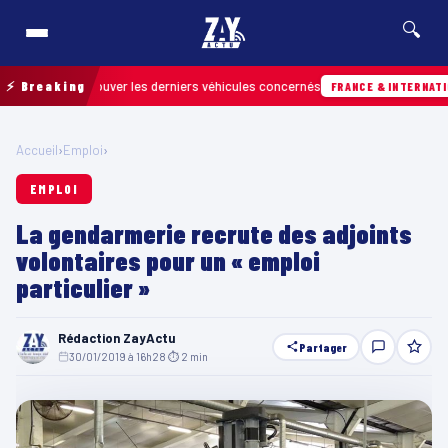
🔍
pour retrouver les derniers véhicules concernés
⚡ Breaking
FRANCE & INTERNATIONALE
Accueil
›
Emploi
›
EMPLOI
La gendarmerie recrute des adjoints
volontaires pour un « emploi
particulier »
Rédaction ZayActu
Partager
30/01/2019 à 16h28
·
⏱ 2 min