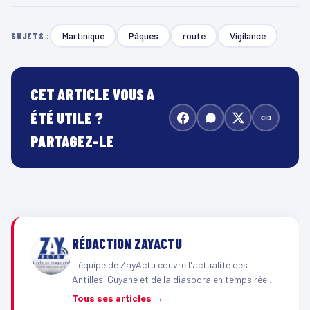
Martinique
Pâques
route
Vigilance
SUJETS :
CET ARTICLE VOUS A
ÉTÉ UTILE ?
PARTAGEZ-LE
RÉDACTION ZAYACTU
L'équipe de ZayActu couvre l'actualité des
Antilles-Guyane et de la diaspora en temps réel.
Tous ses articles →