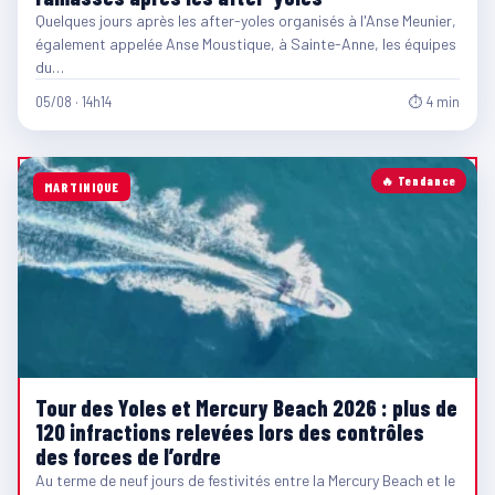
Quelques jours après les after-yoles organisés à l'Anse Meunier,
également appelée Anse Moustique, à Sainte-Anne, les équipes
du…
05/08 · 14h14
⏱ 4 min
🔥 Tendance
MARTINIQUE
Tour des Yoles et Mercury Beach 2026 : plus de
120 infractions relevées lors des contrôles
des forces de l’ordre
Au terme de neuf jours de festivités entre la Mercury Beach et le