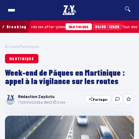
🔍
amassés après les after-yoles
⚡ Breaking
04/08 · 12h29
Tour des Yoles e
MARTINIQUE
Accueil
›
Martinique
›
MARTINIQUE
Week-end de Pâques en Martinique :
appel à la vigilance sur les routes
Rédaction ZayActu
Partager
03/04/2026 à 16h03
·
⏱ 2 min