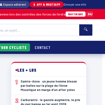
👤 Espace adhérent
📱 APP & WHATSAPP
Envoyer une info
es contrôles des forces de l’ordre
Un import
04/08 · 11h06
MARTINIQUE
🔍
TOUR CYCLISTE
CONTACT
LES + LUS
1
Sainte-Anne : un jeune homme blessé
par balles sur la plage de l’Anse
Moustique en marge d’un after yoles
2
Carburants : le gazole augmente, le prix
du gaz baisse au 1er août 2026