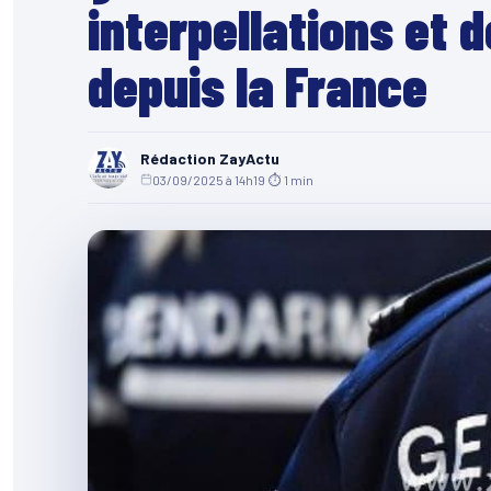
interpellations et 
depuis la France
Rédaction ZayActu
03/09/2025 à 14h19
·
⏱ 1 min