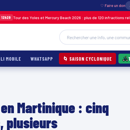
♡ Faire un don
 des Yoles et Mercury Beach 2026 : plus de 120 infractions relevées lors d
LI MOBILE
WHATSAPP
🌀 SAISON CYCLONIQUE
en Martinique : cinq
 plusieurs