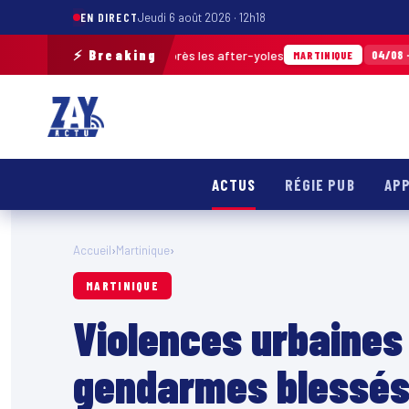
EN DIRECT
Jeudi 6 août 2026 · 12h18
⚡ Breaking
déchets ramassés après les after-yoles
Tour
04/08 · 12h29
MARTINIQUE
ACTUS
RÉGIE PUB
APP
Accueil
›
Martinique
›
MARTINIQUE
Violences urbaines 
gendarmes blessés,