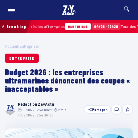
🔍
amassés après les after-yoles
⚡ Breaking
04/08 · 12h29
Tour des Yoles e
MARTINIQUE
Accueil
›
Entreprise
›
ENTREPRISE
Budget 2026 : les entreprises
ultramarines dénoncent des coupes «
inacceptables »
Rédaction ZayActu
Partager
09/08/2025 à 10h22
·
⏱ 2 min
·
09/08/2025 à 06h23