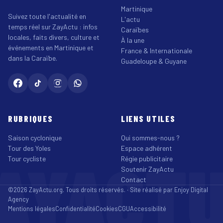
Martinique
Suivez toute l'actualité en
L'actu
temps réel sur ZayActu : infos
Caraïbes
locales, faits divers, culture et
À la une
événements en Martinique et
France & Internationale
dans la Caraïbe.
Guadeloupe & Guyane
RUBRIQUES
LIENS UTILES
Saison cyclonique
Qui sommes-nous ?
Tour des Yoles
Espace adhérent
AYACT
Tour cycliste
Régie publicitaire
Soutenir ZayActu
Contact
©2026 ZayActu.org. Tous droits réservés. · Site réalisé par
Enjoy Digital
Agency
Mentions légales
Confidentialité
Cookies
CGU
Accessibilité