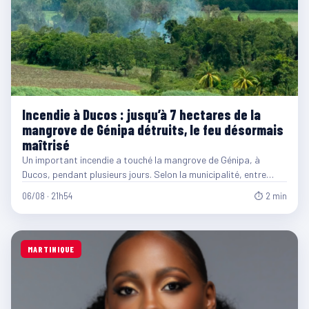
Incendie à Ducos : jusqu’à 7 hectares de la
mangrove de Génipa détruits, le feu désormais
maîtrisé
Un important incendie a touché la mangrove de Génipa, à
Ducos, pendant plusieurs jours. Selon la municipalité, entre…
06/08 · 21h54
⏱ 2 min
MARTINIQUE