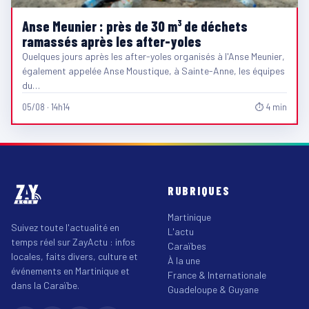
Anse Meunier : près de 30 m³ de déchets
ramassés après les after-yoles
Quelques jours après les after-yoles organisés à l'Anse Meunier,
également appelée Anse Moustique, à Sainte-Anne, les équipes
du…
05/08 · 14h14
⏱ 4 min
RUBRIQUES
Martinique
Suivez toute l'actualité en
L'actu
temps réel sur ZayActu : infos
Caraïbes
locales, faits divers, culture et
À la une
événements en Martinique et
France & Internationale
dans la Caraïbe.
Guadeloupe & Guyane