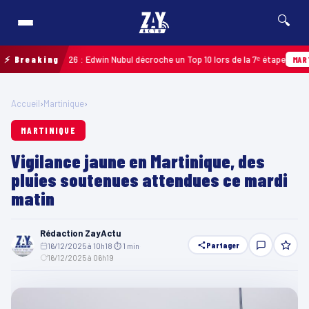
🔍
adeloupe 2026 : Edwin Nubul décroche un Top 10 lors de la 7ᵉ étape
⚡ Breaking
MARTINIQ
Accueil
›
Martinique
›
MARTINIQUE
Vigilance jaune en Martinique, des
pluies soutenues attendues ce mardi
matin
Rédaction ZayActu
Partager
16/12/2025 à 10h18
·
⏱ 1 min
·
16/12/2025 à 06h19