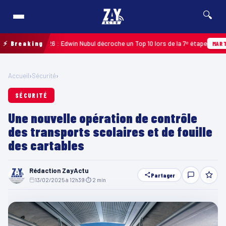
🔍
deloupe 2026 : Edwin Nubul décroche un Top 10 lors de la 7ᵉ étape
⚡ Breaking
MARTINIQU
Accueil
›
Sécurité
›
SÉCURITÉ
Une nouvelle opération de contrôle
des transports scolaires et de fouille
des cartables
Rédaction ZayActu
Partager
13/02/2025 à 12h39
·
⏱ 2 min