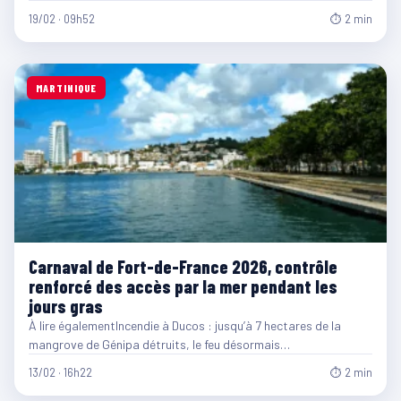
19/02 · 09h52
⏱ 2 min
MARTINIQUE
Carnaval de Fort-de-France 2026, contrôle
renforcé des accès par la mer pendant les
jours gras
À lire égalementIncendie à Ducos : jusqu’à 7 hectares de la
mangrove de Génipa détruits, le feu désormais…
13/02 · 16h22
⏱ 2 min