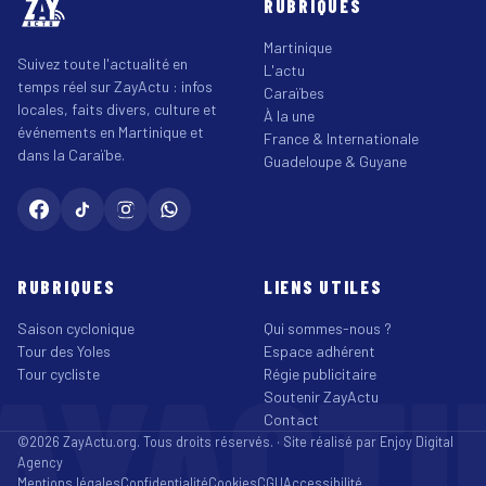
RUBRIQUES
Martinique
Suivez toute l'actualité en
L'actu
temps réel sur ZayActu : infos
Caraïbes
locales, faits divers, culture et
À la une
événements en Martinique et
France & Internationale
dans la Caraïbe.
Guadeloupe & Guyane
RUBRIQUES
LIENS UTILES
Saison cyclonique
Qui sommes-nous ?
Tour des Yoles
Espace adhérent
AYACT
Tour cycliste
Régie publicitaire
Soutenir ZayActu
Contact
©2026 ZayActu.org. Tous droits réservés. · Site réalisé par
Enjoy Digital
Agency
Mentions légales
Confidentialité
Cookies
CGU
Accessibilité