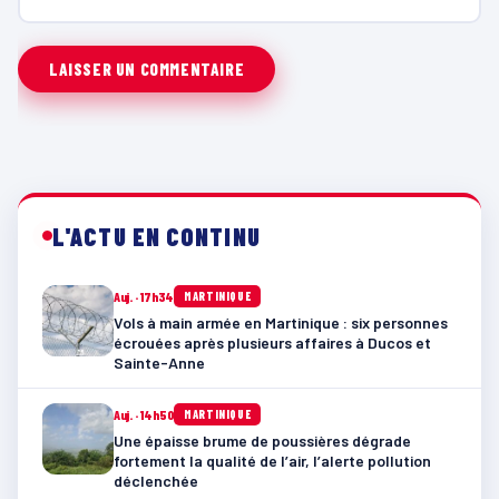
L'ACTU EN CONTINU
Auj. · 17h34
MARTINIQUE
Vols à main armée en Martinique : six personnes
écrouées après plusieurs affaires à Ducos et
Sainte-Anne
Auj. · 14h50
MARTINIQUE
Une épaisse brume de poussières dégrade
fortement la qualité de l’air, l’alerte pollution
déclenchée