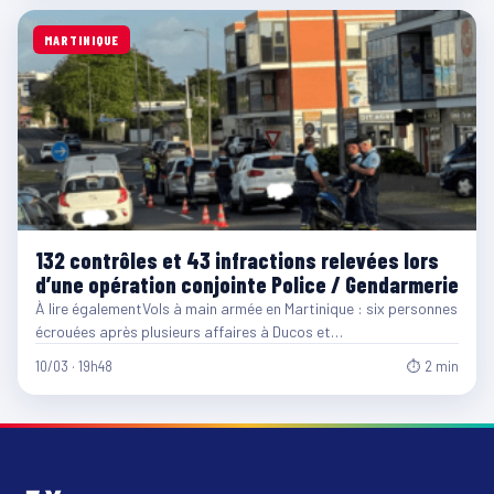
MARTINIQUE
132 contrôles et 43 infractions relevées lors
d’une opération conjointe Police / Gendarmerie
À lire égalementVols à main armée en Martinique : six personnes
écrouées après plusieurs affaires à Ducos et…
10/03 · 19h48
⏱ 2 min