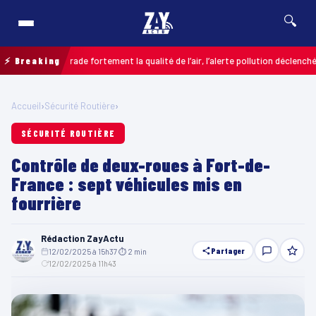
🔍
res dégrade fortement la qualité de l’air, l’alerte pollution déclenchée
⚡ Breaking
COL
Accueil
›
Sécurité Routière
›
SÉCURITÉ ROUTIÈRE
Contrôle de deux-roues à Fort-de-
France : sept véhicules mis en
fourrière
Rédaction ZayActu
Partager
12/02/2025 à 15h37
·
⏱ 2 min
·
12/02/2025 à 11h43