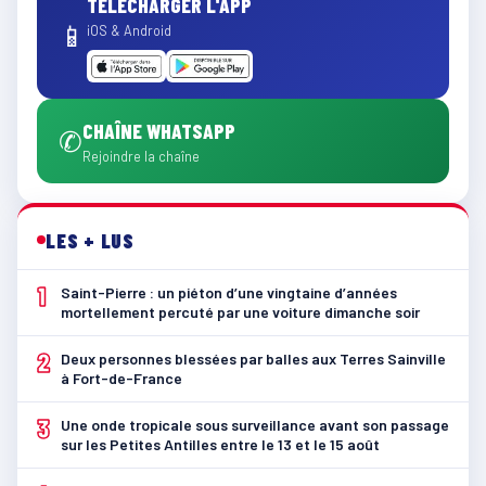
TÉLÉCHARGER L'APP
📱
iOS & Android
CHAÎNE WHATSAPP
✆
Rejoindre la chaîne
LES + LUS
1
Saint-Pierre : un piéton d’une vingtaine d’années
mortellement percuté par une voiture dimanche soir
2
Deux personnes blessées par balles aux Terres Sainville
à Fort-de-France
3
Une onde tropicale sous surveillance avant son passage
sur les Petites Antilles entre le 13 et le 15 août