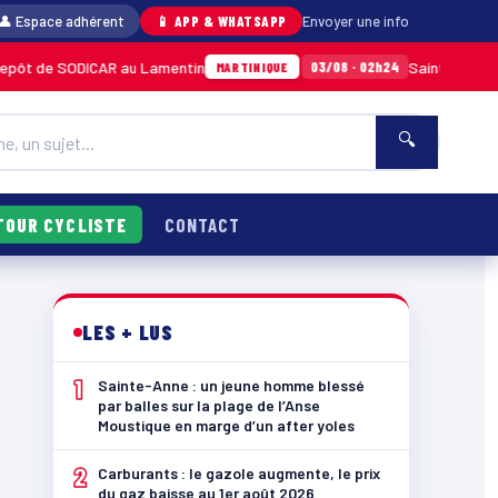
👤 Espace adhérent
📱 APP & WHATSAPP
Envoyer une info
ODICAR au Lamentin
Sainte-Anne : un jeune h
03/08 · 02h24
MARTINIQUE
🔍
TOUR CYCLISTE
CONTACT
LES + LUS
1
Sainte-Anne : un jeune homme blessé
par balles sur la plage de l’Anse
Moustique en marge d’un after yoles
2
Carburants : le gazole augmente, le prix
du gaz baisse au 1er août 2026