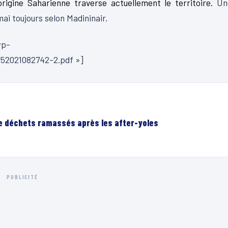
rigine Saharienne traverse actuellement le territoire.
Un
mai toujours selon Madininair.
wp-
52021082742-2.pdf »]
de déchets ramassés après les after-yoles
PUBLICITÉ