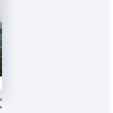
ai
re