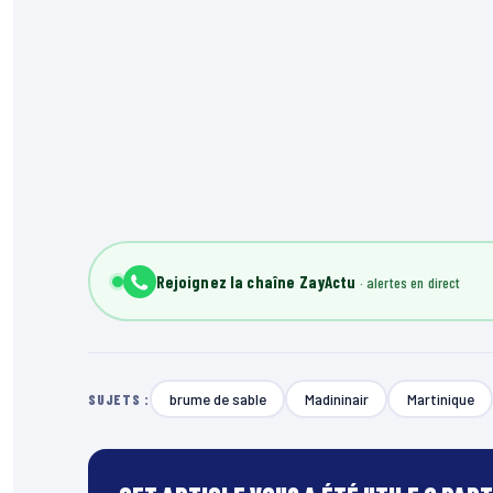
Rejoignez la chaîne ZayActu
brume de sable
Madininair
Martinique
SUJETS :