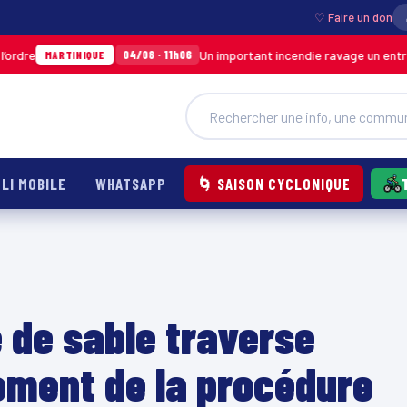
♡ Faire un don
Un important incendie ravage un entrepôt de S
04/08 · 11h06
TINIQUE
LI MOBILE
WHATSAPP
🌀 SAISON CYCLONIQUE
 de sable traverse
hement de la procédure