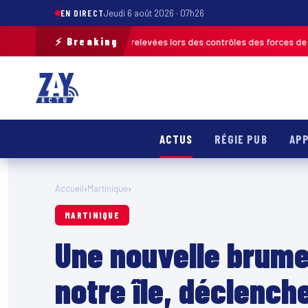
EN DIRECT
Jeudi 6 août 2026 · 07h26
⚡ Breaking
 de 120 infractions relevées lors des contrôles des forces de l’ordre
MAR
ACTUS
RÉGIE PUB
APP
Accueil
›
Martinique
›
MARTINIQUE
Une nouvelle brume
notre île, déclenc