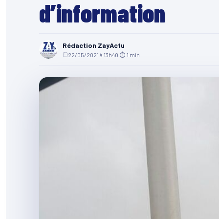
d’information
Rédaction ZayActu
22/05/2021 à 13h40
·
⏱ 1 min