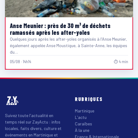
Anse Meunier : près de 30 m³ de déchets
ramassés après les after-yoles
Quelques jours après les after-yoles organisés à l'Anse Meunier,
également appelée Anse Moustique, à Sainte-Anne, les équipes
du…
05/08 · 14h14
⏱ 4 min
RUBRIQUES
Martinique
Suivez toute l'actualité en
L'actu
temps réel sur ZayActu : infos
Caraïbes
locales, faits divers, culture et
À la une
événements en Martinique et
France & Internationale