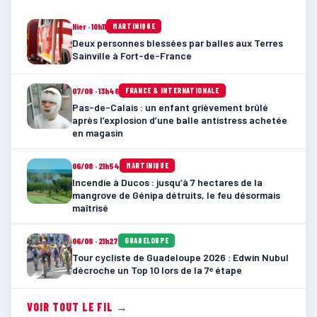
Hier · 10h11
MARTINIQUE
Deux personnes blessées par balles aux Terres
Sainville à Fort-de-France
07/08 · 13h46
FRANCE & INTERNATIONALE
Pas-de-Calais : un enfant grièvement brûlé
après l’explosion d’une balle antistress achetée
en magasin
06/08 · 21h54
MARTINIQUE
Incendie à Ducos : jusqu’à 7 hectares de la
mangrove de Génipa détruits, le feu désormais
maîtrisé
06/08 · 21h27
GUADELOUPE
Tour cycliste de Guadeloupe 2026 : Edwin Nubul
décroche un Top 10 lors de la 7ᵉ étape
VOIR TOUT LE FIL →