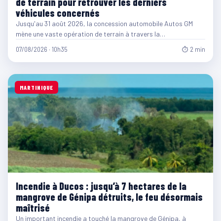
de terrain pour retrouver les derniers
véhicules concernés
Jusqu'au 31 août 2026, la concession automobile Autos GM
mène une vaste opération de terrain à travers la…
07/08/2026 · 10h35
⏱ 2 min
MARTINIQUE
Incendie à Ducos : jusqu’à 7 hectares de la
mangrove de Génipa détruits, le feu désormais
maîtrisé
Un important incendie a touché la mangrove de Génipa, à