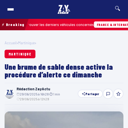
🔍
n pour retrouver les derniers véhicules concernés
⚡ Breaking
FRANCE & INTERNATIONAL
Accueil
›
Martinique
›
MARTINIQUE
Une brume de sable dense active la
procédure d’alerte ce dimanche
Rédaction ZayActu
Partager
29/06/2025 à 16h28
·
⏱ 1 min
·
29/06/2025 à 12h29