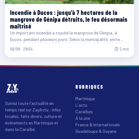
Incendie à Ducos : jusqu’à 7 hectares de la
mangrove de Génipa détruits, le feu désormais
maîtrisé
Un important incendie a touché la mangrove de Génipa, à
Ducos, pendant plusieurs jours. Selon la municipalité, entre…
06/08 · 21h54
⏱ 2 min
RUBRIQUES
Martinique
Suivez toute l'actualité en
L'actu
temps réel sur ZayActu : infos
Caraïbes
locales, faits divers, culture et
À la une
événements en Martinique et
France & Internationale
dans la Caraïbe.
Guadeloupe & Guyane