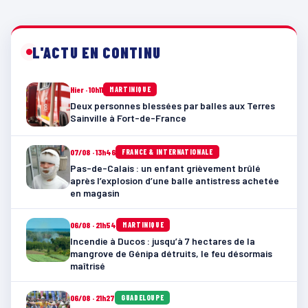
L'ACTU EN CONTINU
Hier · 10h11
MARTINIQUE
Deux personnes blessées par balles aux Terres
Sainville à Fort-de-France
07/08 · 13h46
FRANCE & INTERNATIONALE
Pas-de-Calais : un enfant grièvement brûlé
après l’explosion d’une balle antistress achetée
en magasin
06/08 · 21h54
MARTINIQUE
Incendie à Ducos : jusqu’à 7 hectares de la
mangrove de Génipa détruits, le feu désormais
maîtrisé
06/08 · 21h27
GUADELOUPE