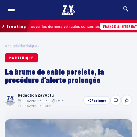
🔍
 pour retrouver les derniers véhicules concernés
⚡ Breaking
FRANCE & INTERNATIONALE
Accueil
›
Martinique
›
MARTINIQUE
La brume de sable persiste, la
procédure d’alerte prolongée
Rédaction ZayActu
Partager
10/06/2025 à 19h05
·
⏱ 1 min
·
10/06/2025 à 15h06