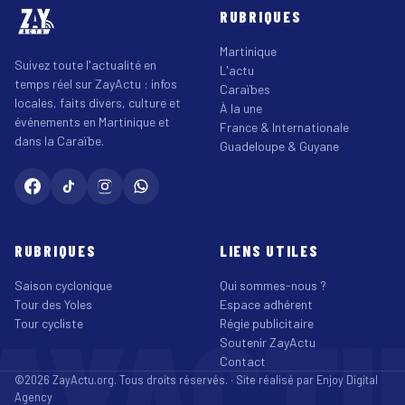
RUBRIQUES
Martinique
Suivez toute l'actualité en
L'actu
temps réel sur ZayActu : infos
Caraïbes
locales, faits divers, culture et
À la une
événements en Martinique et
France & Internationale
dans la Caraïbe.
Guadeloupe & Guyane
RUBRIQUES
LIENS UTILES
Saison cyclonique
Qui sommes-nous ?
Tour des Yoles
Espace adhérent
AYACT
Tour cycliste
Régie publicitaire
Soutenir ZayActu
Contact
©2026 ZayActu.org. Tous droits réservés. · Site réalisé par
Enjoy Digital
Agency