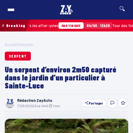
🔍
assés après les after-yoles
⚡ Breaking
04/08 · 12h29
Tour des Yoles et 
MARTINIQUE
Accueil
›
Serpent
›
SERPENT
Un serpent d’environ 2m50 capturé
dans le jardin d’un particulier à
Sainte-Luce
Rédaction ZayActu
Partager
03/10/2024 à 14h41
·
⏱ 1 min