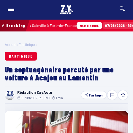
🔍
aux Terres Sainville à Fort-de-France
⚡ Breaking
07/08/2026 · 10h35
Air
MARTINIQUE
Accueil
›
Martinique
›
MARTINIQUE
Un septuagénaire percuté par une
voiture à Acajou au Lamentin
Rédaction ZayActu
Partager
08/09/2025 à 10h00
·
⏱ 1 min