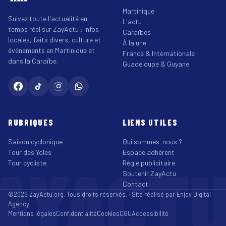
Martinique
Suivez toute l'actualité en
L'actu
temps réel sur ZayActu : infos
Caraïbes
locales, faits divers, culture et
À la une
événements en Martinique et
France & Internationale
dans la Caraïbe.
Guadeloupe & Guyane
RUBRIQUES
LIENS UTILES
Saison cyclonique
Qui sommes-nous ?
Tour des Yoles
Espace adhérent
AYACT
Tour cycliste
Régie publicitaire
Soutenir ZayActu
Contact
©2026 ZayActu.org. Tous droits réservés. · Site réalisé par
Enjoy Digital
Agency
Mentions légales
Confidentialité
Cookies
CGU
Accessibilité