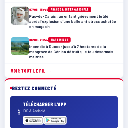
07/08 · 13h46
FRANCE & INTERNATIONALE
Pas-de-Calais : un enfant grièvement brûlé
après l’explosion d’une balle antistress achetée
en magasin
06/08 · 21h54
MARTINIQUE
Incendie à Ducos : jusqu’à 7 hectares de la
mangrove de Génipa détruits, le feu désormais
maîtrisé
VOIR TOUT LE FIL →
RESTEZ CONNECTÉ
TÉLÉCHARGER L'APP
📱
iOS & Android