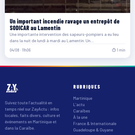
Un important incendie ravage un entrepôt de
SODICAR au Lamentin
Une importante intervention des sapeurs-pompiers a eu lieu
dans la nuit de lundi à mardi au Lamentin. Un…
04/08 · 11h06
⏱ 1 min
RUBRIQUES
Martinique
Suivez toute l'actualité en
L'actu
temps réel sur ZayActu : infos
Caraïbes
locales, faits divers, culture et
À la une
événements en Martinique et
France & Internationale
dans la Caraïbe.
Guadeloupe & Guyane