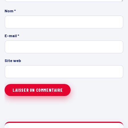
Nom
*
E-mail
*
Site web