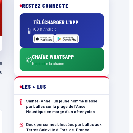
RESTEZ CONNECTÉ
TÉLÉCHARGER L'APP
📱
iOS & Android
CHAÎNE WHATSAPP
✆
e
Rejoindre la chaîne
du
LES + LUS
1
Sainte-Anne : un jeune homme blessé
par balles sur la plage de l’Anse
Moustique en marge d’un after yoles
2
Deux personnes blessées par balles aux
Terres Sainville à Fort-de-France