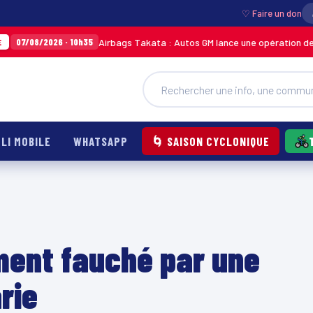
♡ Faire un don
Airbags Takata : Autos GM lance une opération de terrain po
026 · 10h35
LI MOBILE
WHATSAPP
🌀 SAISON CYCLONIQUE
ment fauché par une
rie