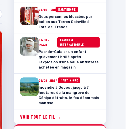
08/08 · 10h11
MARTINIQUE
Deux personnes blessées par
balles aux Terres Sainville à
Fort-de-France
07/08 ·
FRANCE &
INTERNATIONALE
13h46
Pas-de-Calais : un enfant
grièvement brûlé après
l’explosion d’une balle antistress
achetée en magasin
06/08 · 21h54
MARTINIQUE
Incendie à Ducos : jusqu’à 7
hectares de la mangrove de
Génipa détruits, le feu désormais
maîtrisé
VOIR TOUT LE FIL →