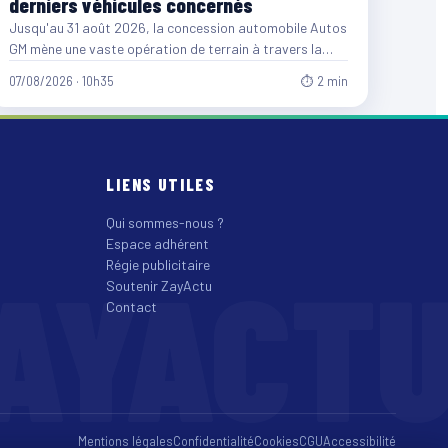
derniers véhicules concernés
Jusqu'au 31 août 2026, la concession automobile Autos
GM mène une vaste opération de terrain à travers la…
07/08/2026 · 10h35
⏱ 2 min
LIENS UTILES
Qui sommes-nous ?
Espace adhérent
AYACT
Régie publicitaire
Soutenir ZayActu
Contact
Mentions légales
Confidentialité
Cookies
CGU
Accessibilité