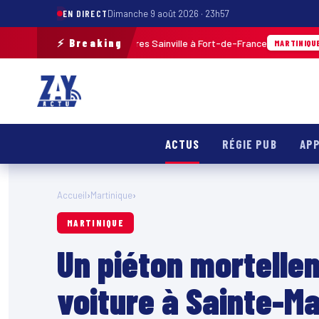
EN DIRECT
Dimanche 9 août 2026 · 23h57
⚡ Breaking
 par balles aux Terres Sainville à Fort-de-France
07/08/2
MARTINIQUE
ACTUS
RÉGIE PUB
APP
Accueil
›
Martinique
›
MARTINIQUE
Un piéton mortelle
voiture à Sainte-Ma