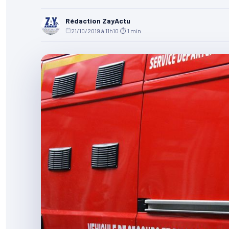
Rédaction ZayActu
21/10/2019 à 11h10
·
⏱ 1 min