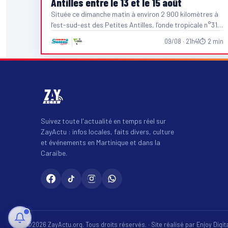
Antilles entre le 13 et le 15 août
Située ce dimanche matin à environ 2 900 kilomètres à
l’est-sud-est des Petites Antilles, l’onde tropicale n°31
poursuit…
09/08 · 21h41
⏱ 2 min
Suivez toute l'actualité en temps réel sur
ZayActu : infos locales, faits divers, culture
et événements en Martinique et dans la
Caraïbe.
©2026 ZayActu.org. Tous droits réservés. · Site réalisé par
Enjoy Digi