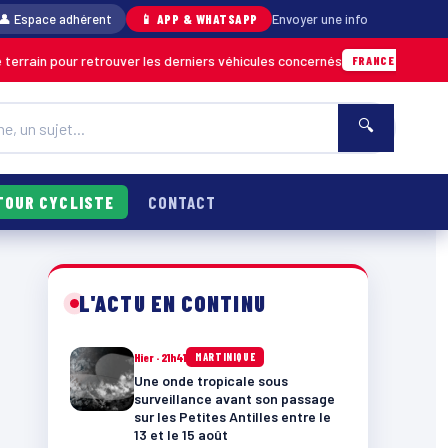
👤 Espace adhérent
📱 APP & WHATSAPP
Envoyer une info
ur retrouver les derniers véhicules concernés
FRANCE & INTERNATIONALE
🔍
TOUR CYCLISTE
CONTACT
L'ACTU EN CONTINU
Hier · 21h41
MARTINIQUE
Une onde tropicale sous
surveillance avant son passage
sur les Petites Antilles entre le
13 et le 15 août