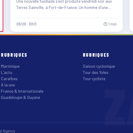
Une nouvelle fusillade s'est produite vendredi soir aux
Terres Sainville, à Fort-de-France. Un homme d'une
quarantaine d'années et…
08/08 · 10h11
⏱ 1 min
RUBRIQUES
RUBRIQUES
Martinique
Saison cyclonique
L'actu
Tour des Yoles
Z
Caraïbes
Tour cycliste
À la une
France & Internationale
Guadeloupe & Guyane
tal Agency